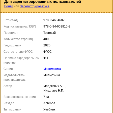
Для зарегистрированных пользователей
Войти
или
Зарегистрироваться
Штрихкод
9785346046875
Код поставщика / ISBN
978-5-34-603815-3
Переплет
Твердый
Количество страниц
400
Год издания
2020
Соответствие ФГОС
ФГОС
Наличие в федеральном
ФП
перечне
Серия
Математика
Издательство /
Мнемозина
производитель
Автор
Мордкович А.Г.,
Николаев Н.П.
Возрастная категория
7 кл.
Раздел
Алгебра
Тип издания
Учебник