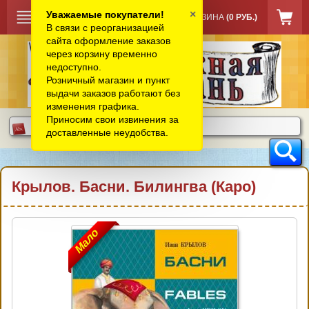
×
Уважаемые покупатели!
КОРЗИНА
(0 РУБ.)
В связи с реорганизацией
сайта оформление заказов
через корзину временно
недоступно.
Розничный магазин и пункт
выдачи заказов работают без
изменения графика.
Приносим свои извинения за
доставленные неудобства.
Крылов. Басни. Билингва (Каро)
Мало