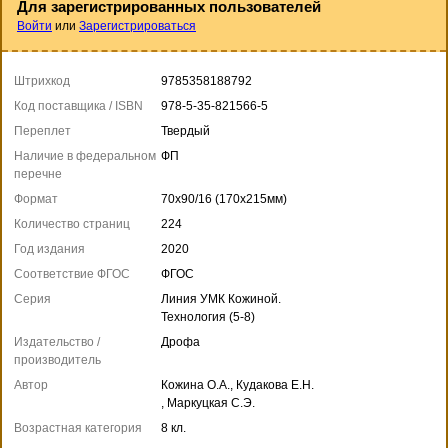
Для зарегистрированных пользователей
Войти
или
Зарегистрироваться
Штрихкод
9785358188792
Код поставщика / ISBN
978-5-35-821566-5
Переплет
Твердый
Наличие в федеральном
ФП
перечне
Формат
70x90/16 (170x215мм)
Количество страниц
224
Год издания
2020
Соответствие ФГОС
ФГОС
Серия
Линия УМК Кожиной.
Технология (5-8)
Издательство /
Дрофа
производитель
Автор
Кожина О.А., Кудакова Е.Н.
, Маркуцкая С.Э.
Возрастная категория
8 кл.