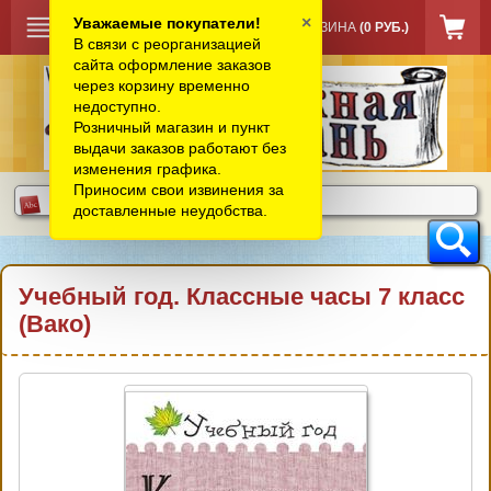
×
Уважаемые покупатели!
КОРЗИНА
(0 РУБ.)
В связи с реорганизацией
сайта оформление заказов
через корзину временно
недоступно.
Розничный магазин и пункт
выдачи заказов работают без
изменения графика.
Приносим свои извинения за
доставленные неудобства.
Учебный год. Классные часы 7 класс
(Вако)