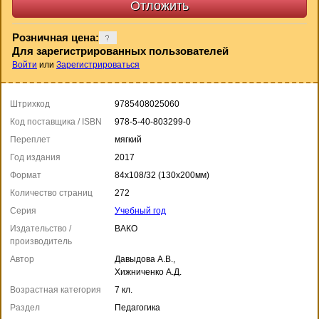
Розничная цена:
Для зарегистрированных пользователей
Войти
или
Зарегистрироваться
Штрихкод
9785408025060
Код поставщика / ISBN
978-5-40-803299-0
Переплет
мягкий
Год издания
2017
Формат
84x108/32 (130x200мм)
Количество страниц
272
Серия
Учебный год
Издательство /
ВАКО
производитель
Автор
Давыдова А.В.,
Хижниченко А.Д.
Возрастная категория
7 кл.
Раздел
Педагогика