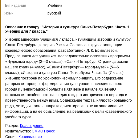
Тип издания
Учебник
Язык
русский
Описание к товару: "История и культура Санкт-Петербурга. Часть 1
Учебник для 7 класса."
Учебник адресован учащимся 7 класса, изучающим историю и культуру
Санкт-Петербурга, историю России. Составлен в русле концепции
краеведческого образования, разработанной Л. К. Ермолаевой.
Предназначен для учащихся, последовательно освоивших программы
«Чудесный город» (2—3 классы), «Санкт-Петербург. Страницы жизни
нашего края» (4 класс), «Санкт-Петербург — город-музей» (5—6
классы), «История и культура Санкт-Петербурга. Часть 1» (7 класс).
Учебник построен по хронологическому принципу. Его содержание
раскрывает процесс формирования культурного наследия нашего
города и Ленинградской области в XIX веке и начале XX векаЮ
показывает особенность наследия каждого исторического периода и
преемственность между ними. Содержание текста, иллюстрированного
ряда, методического аппарата ориентировано не на запоминание
информации, а на ее осмысление, на реализацию цели краеведческого
учебного курса.
Раздел:
Краеведение
Издательство:
СМИО Пресс
Серия:
Краеведение