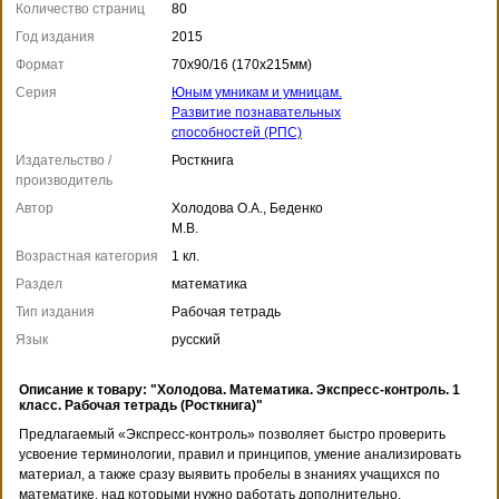
Количество страниц
80
Год издания
2015
Формат
70x90/16 (170x215мм)
Серия
Юным умникам и умницам.
Развитие познавательных
способностей (РПС)
Издательство /
Росткнига
производитель
Автор
Холодова О.А., Беденко
М.В.
Возрастная категория
1 кл.
Раздел
математика
Тип издания
Рабочая тетрадь
Язык
русский
Описание к товару: "Холодова. Математика. Экспресс-контроль. 1
класс. Рабочая тетрадь (Росткнига)"
Предлагаемый «Экспресс-контроль» позволяет быстро проверить
усвоение терминологии, правил и принципов, умение анализировать
материал, а также сразу выявить пробелы в знаниях учащихся по
математике, над которыми нужно работать дополнительно.