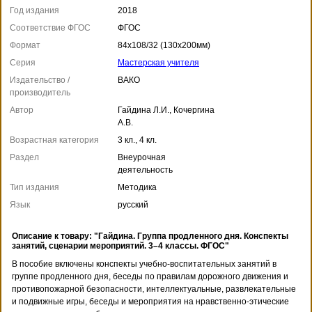
Год издания
2018
Соответствие ФГОС
ФГОС
Формат
84x108/32 (130x200мм)
Серия
Мастерская учителя
Издательство /
ВАКО
производитель
Автор
Гайдина Л.И., Кочергина
А.В.
Возрастная категория
3 кл., 4 кл.
Раздел
Внеурочная
деятельность
Тип издания
Методика
Язык
русский
Описание к товару: "Гайдина. Группа продленного дня. Конспекты
занятий, сценарии мероприятий. 3–4 классы. ФГОС"
В пособие включены конспекты учебно-воспитательных занятий в
группе продленного дня, беседы по правилам дорожного движения и
противопожарной безопасности, интеллектуальные, развлекательные
и подвижные игры, беседы и мероприятия на нравственно-этические