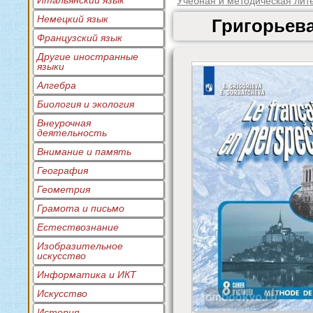
Итальянский язык
Учебная и методическая лит
Немецкий язык
Григорьева
Французский язык
Другие иностранные
языки
Алгебра
Биология и экология
Внеурочная
деятельность
Внимание и память
География
Геометрия
Грамота и письмо
Естествознание
Изобразительное
искусство
Информатика и ИКТ
Искусство
История