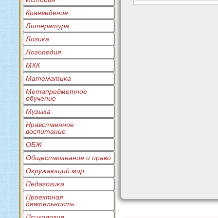
Краеведение
Литература
Логика
Логопедия
МХК
Математика
Метапредметное
обучение
Музыка
Нравственное
воспитание
ОБЖ
Обществознание и право
Окружающий мир
Педагогика
Проектная
деятельность
Психология