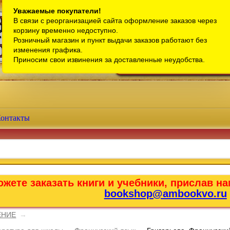
Санкт-Петербург
Уважаемые покупатели!
В связи с реорганизацией сайта оформление заказов через
Телефон интернет-магазина:
+7 (911) 759-18-63
корзину временно недоступно.
Розничный магазин и пункт выдачи заказов работают без
Телефон розничного магазина:
+7 (965) 012-92-94
изменения графика.
Email:
bookshop@ambookvo.ru
Приносим свои извинения за доставленные неудобства.
Работаем ежедневно с 10:00 до 2
онтакты
жете заказать книги и учебники, прислав на
bookshop@ambookvo.ru
ЕНИЕ
→