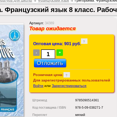
ература для школы
→
Французский язык
→ Григорьева. Французский
. Французский язык 8 класс. Рабо
Артикул:
34389
Товар ожидается
Оптовая цена: 901 руб.
-
+
Розничная цена:
Для зарегистрированных пользователей
Войти
или
Зарегистрироваться
Штрихкод
9785090514361
Код поставщика / ISBN
978-5-09-038271-7
Переплет
мягкий