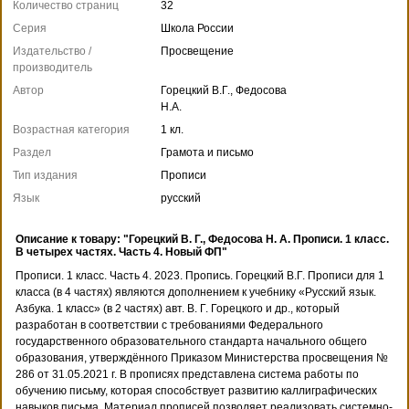
Количество страниц
32
Серия
Школа России
Издательство /
Просвещение
производитель
Автор
Горецкий В.Г., Федосова
Н.А.
Возрастная категория
1 кл.
Раздел
Грамота и письмо
Тип издания
Прописи
Язык
русский
Описание к товару: "Горецкий В. Г., Федосова Н. А. Пpописи. 1 класс.
В четырех частях. Часть 4. Новый ФП"
Прописи. 1 класс. Часть 4. 2023. Пропись. Горецкий В.Г. Прописи для 1
класса (в 4 частях) являются дополнением к учебнику «Русский язык.
Азбука. 1 класс» (в 2 частях) авт. В. Г. Горецкого и др., который
разработан в соответствии с требованиями Федерального
государственного образовательного стандарта начального общего
образования, утверждённого Приказом Министерства просвещения №
286 от 31.05.2021 г. В прописях представлена система работы по
обучению письму, которая способствует развитию каллиграфических
навыков письма. Материал прописей позволяет реализовать системно-