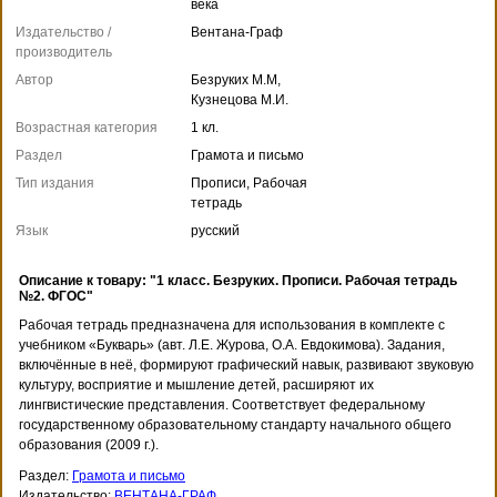
века
Издательство /
Вентана-Граф
производитель
Автор
Безруких М.М,
Кузнецова М.И.
Возрастная категория
1 кл.
Раздел
Грамота и письмо
Тип издания
Прописи, Рабочая
тетрадь
Язык
русский
Описание к товару: "1 класс. Безруких. Прописи. Рабочая тетрадь
№2. ФГОС"
Рабочая тетрадь предназначена для использования в комплекте с
учебником «Букварь» (авт. Л.Е. Журова, О.А. Евдокимова). Задания,
включённые в неё, формируют графический навык, развивают звуковую
культуру, восприятие и мышление детей, расширяют их
лингвистические представления. Соответствует федеральному
государственному образовательному стандарту начального общего
образования (2009 г.).
Раздел:
Грамота и письмо
Издательство:
ВЕНТАНА-ГРАФ