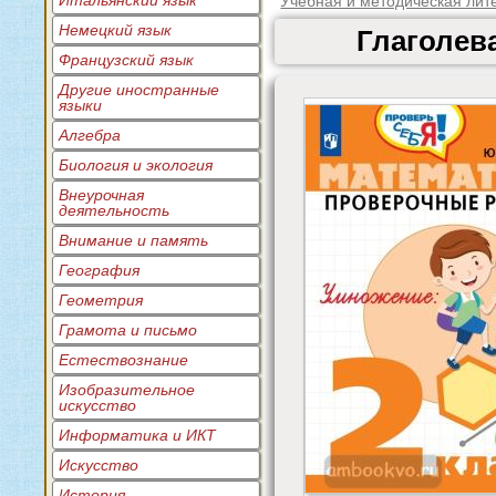
Итальянский язык
Учебная и методическая лит
Немецкий язык
Глаголев
Французский язык
Другие иностранные
языки
Алгебра
Биология и экология
Внеурочная
деятельность
Внимание и память
География
Геометрия
Грамота и письмо
Естествознание
Изобразительное
искусство
Информатика и ИКТ
Искусство
История