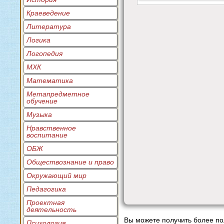
Краеведение
Литература
Логика
Логопедия
МХК
Математика
Метапредметное
обучение
Музыка
Нравственное
воспитание
ОБЖ
Обществознание и право
Окружающий мир
Педагогика
Проектная
деятельность
Вы можете получить более п
Психология