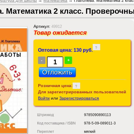
ература для школы
→
Математика
→ Глаголева. Математика 2 клас
а. Математика 2 класс. Проверочн
Артикул:
49912
Товар ожидается
Оптовая цена: 130 руб.
-
+
Розничная цена:
Для зарегистрированных пользователей
Войти
или
Зарегистрироваться
Штрихкод
9785090890113
Код поставщика / ISBN
978-5-09-089011-3
Переплет
мягкий