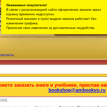
Санкт-Петербург
Уважаемые покупатели!
В связи с реорганизацией сайта оформление заказов через
Телефон интернет-магазина:
+7 (911) 759-18-63
корзину временно недоступно.
Розничный магазин и пункт выдачи заказов работают без
Телефон розничного магазина:
+7 (965) 012-92-94
изменения графика.
Email:
bookshop@ambookvo.ru
Приносим свои извинения за доставленные неудобства.
Работаем ежедневно с 10:00 до 2
онтакты
жете заказать книги и учебники, прислав на
bookshop@ambookvo.ru
ЕНИЕ
→