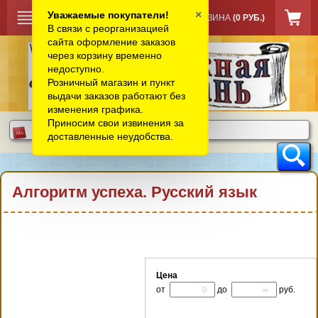
×
Уважаемые покупатели!
КОРЗИНА
(0 РУБ.)
В связи с реорганизацией
сайта оформление заказов
через корзину временно
недоступно.
Розничный магазин и пункт
выдачи заказов работают без
изменения графика.
Приносим свои извинения за
доставленные неудобства.
Алгоритм успеха. Русский язык
Цена
от
до
руб.