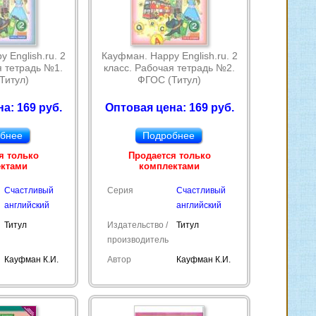
 English.ru. 2
Кауфман. Happy English.ru. 2
я тетрадь №1.
класс. Рабочая тетрадь №2.
Титул)
ФГОС (Титул)
а: 169 руб.
Оптовая цена: 169 руб.
бнее
Подробнее
я только
Продается только
ектами
комплектами
Счастливый
Серия
Счастливый
английский
английский
Титул
Издательство /
Титул
производитель
Кауфман К.И.
Автор
Кауфман К.И.