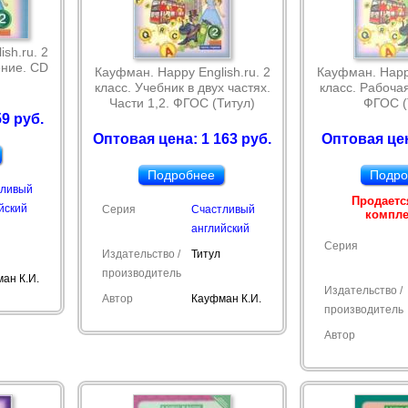
sh.ru. 2
ение. CD
Кауфман. Happy English.ru. 2
Кауфман. Happy
класс. Учебник в двух частях.
класс. Рабоча
Части 1,2. ФГОС (Титул)
ФГОС (
9 руб.
Оптовая цена: 1 163 руб.
Оптовая цен
Подробнее
Подро
тливый
Продаетс
йский
Серия
Счастливый
компл
английский
Серия
Издательство /
Титул
производитель
ан К.И.
Издательство /
Автор
Кауфман К.И.
производитель
Автор