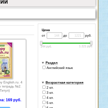
кий
Цена
от
до
руб.
1 221 руб.
144 руб.
Раздел
Английский язык
 English.ru. 4
Возрастная категория
я тетрадь №2.
2 кл.
Титул)
3 кл.
4 кл.
а: 169 руб.
5 кл.
6 кл.