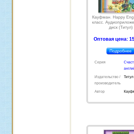
Кауфман. Happy Engli
класс. Аудиоприлож
диск (Титул)
Оптовая цена: 15
Подробнее
Серия
Счас
англи
Издательство /
Титул
производитель
Автор
Кауфм