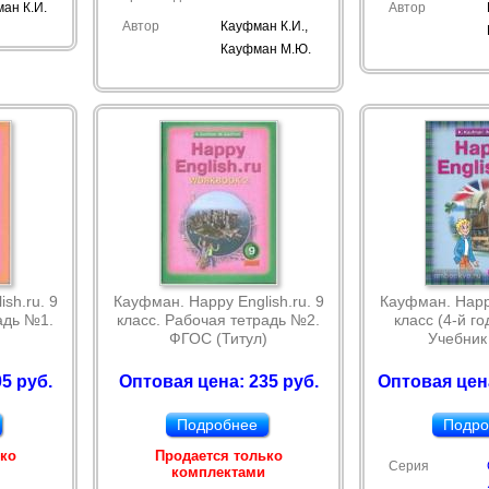
ан К.И.
Автор
Автор
Кауфман К.И.,
Кауфман М.Ю.
sh.ru. 9
Кауфман. Happy English.ru. 9
Кауфман. Happy
адь №1.
класс. Рабочая тетрадь №2.
класс (4-й го
)
ФГОС (Титул)
Учебник 
5 руб.
Оптовая цена: 235 руб.
Оптовая цена
Подробнее
Подро
ько
Продается только
Серия
комплектами