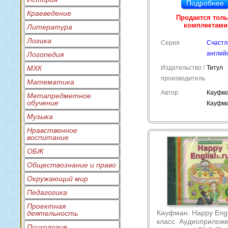
Подробнее
Краеведение
Продается тол
комплектами
Литература
Логика
Серия
Счаст
англий
Логопедия
МХК
Издательство /
Титул
производитель
Математика
Автор
Кауфма
Метапредметное
обучение
Кауфма
Музыка
Нравственное
воспитание
ОБЖ
Обществознание и право
Окружающий мир
Педагогика
Проектная
Кауфман. Happy Engli
деятельность
класс. Аудиоприлож
Психология