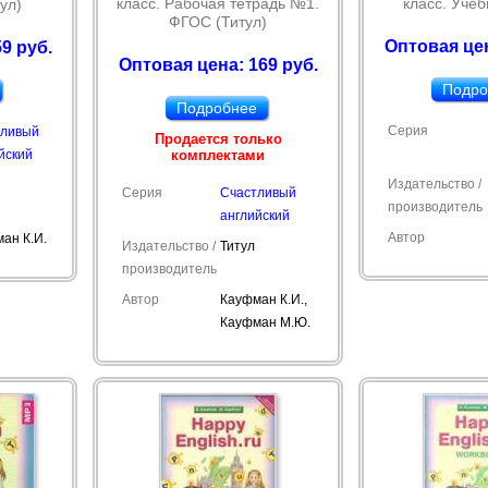
класс. Рабочая тетрадь №1.
класс. Учеб
ул)
ФГОС (Титул)
Оптовая цен
9 руб.
Оптовая цена: 169 руб.
Подро
Подробнее
Серия
тливый
Продается только
йский
комплектами
Издательство /
Серия
Счастливый
производитель
английский
Автор
ан К.И.
Издательство /
Титул
производитель
Автор
Кауфман К.И.,
Кауфман М.Ю.