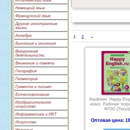
Итальянский язык
Немецкий язык
Французский язык
Другие иностранные
языки
Алгебра
1
2
→
Биология и экология
Внеурочная
деятельность
Внимание и память
География
Геометрия
Грамота и письмо
Естествознание
Кауфман. Happy Engli
Изобразительное
класс. Рабочая тетр
искусство
ФГОС (Титул
Информатика и ИКТ
Оптовая цена: 16
Искусство
История