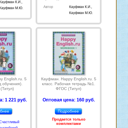
Кауфман К.И.,
Автор
Кауфман К.И.,
Кауфман М.Ю.
Кауфман М.Ю.
 English.ru. 5
Кауфман. Happy English.ru. 5
д обучения).
класс. Рабочая тетрадь №1.
(Титул)
ФГОС (Титул)
: 1 221 руб.
Оптовая цена: 160 руб.
бнее
Подробнее
Продается только
Счастливый
комплектами