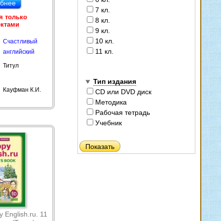
бнее
7 кл.
я только
8 кл.
ектами
9 кл.
10 кл.
Счастливый
11 кл.
английский
Титул
Тип издания
Кауфман К.И.
CD или DVD диск
Методика
Рабочая тетрадь
Учебник
English.ru. 11