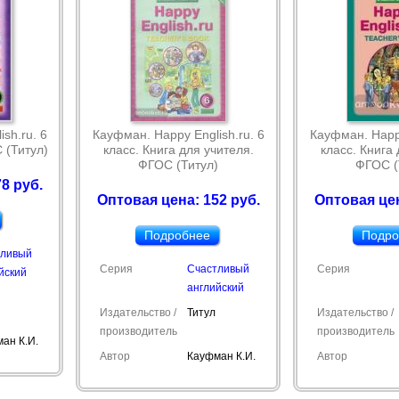
sh.ru. 6
Кауфман. Happy English.ru. 6
Кауфман. Happy
 (Титул)
класс. Книга для учителя.
класс. Книга 
ФГОС (Титул)
ФГОС (
8 руб.
Оптовая цена: 152 руб.
Оптовая цен
Подробнее
Подро
тливый
Серия
Счастливый
Серия
йский
английский
Издательство /
Титул
Издательство /
производитель
производитель
ан К.И.
Автор
Кауфман К.И.
Автор