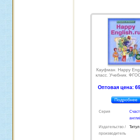
Кауфман. Happy Engli
класс. Учебник. ФГОС
Оптовая цена: 69
Подробнее
Серия
Счас
англи
Издательство /
Титул
производитель