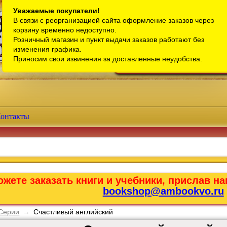
Санкт-Петербург
Уважаемые покупатели!
В связи с реорганизацией сайта оформление заказов через
Телефон интернет-магазина:
+7 (911) 759-18-63
корзину временно недоступно.
Розничный магазин и пункт выдачи заказов работают без
Телефон розничного магазина:
+7 (965) 012-92-94
изменения графика.
Email:
bookshop@ambookvo.ru
Приносим свои извинения за доставленные неудобства.
Работаем ежедневно с 10:00 до 2
онтакты
жете заказать книги и учебники, прислав на
bookshop@ambookvo.ru
Серии
→
Счастливый английский