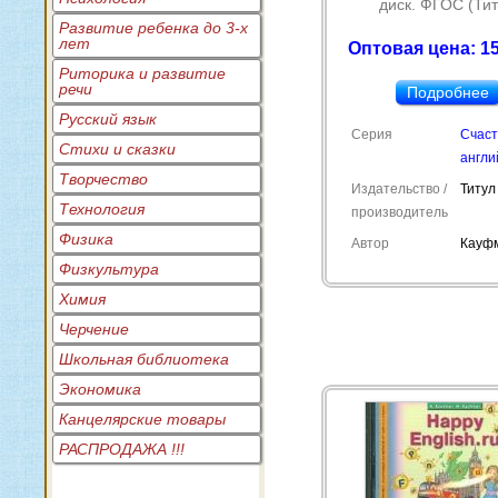
диск. ФГОС (Тит
Развитие ребенка до 3-х
лет
Оптовая цена: 15
Риторика и развитие
речи
Подробнее
Русский язык
Серия
Счас
Стихи и сказки
англи
Творчество
Издательство /
Титул
Технология
производитель
Физика
Автор
Кауфм
Физкультура
Химия
Черчение
Школьная библиотека
Экономика
Канцелярские товары
РАСПРОДАЖА !!!