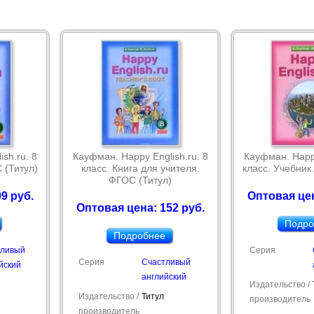
sh.ru. 8
Кауфман. Happy English.ru. 8
Кауфман. Happy
 (Титул)
класс. Книга для учителя.
класс. Учебник
ФГОС (Титул)
9 руб.
Оптовая цен
Оптовая цена: 152 руб.
Подро
Подробнее
тливый
Серия
Серия
Счастливый
йский
английский
Издательство /
Издательство /
Титул
производитель
производитель