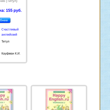
ник (Титул)
а: 155 руб.
бнее
Счастливый
английский
Титул
Кауфман К.И.