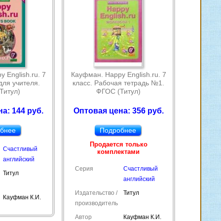
 English.ru. 7
Кауфман. Happy English.ru. 7
для учителя.
класс. Рабочая тетрадь №1.
Титул)
ФГОС (Титул)
а: 144 руб.
Оптовая цена: 356 руб.
бнее
Подробнее
Продается только
Счастливый
комплектами
английский
Серия
Счастливый
Титул
английский
Издательство /
Титул
Кауфман К.И.
производитель
Автор
Кауфман К.И.