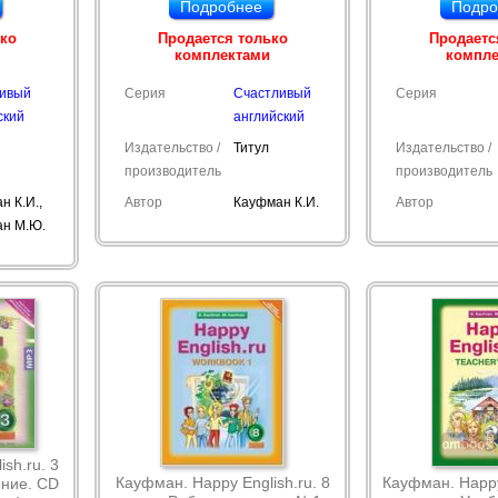
Подробнее
Подро
ько
Продается только
Продаетс
комплектами
компл
ливый
Серия
Счастливый
Серия
ский
английский
Издательство /
Титул
Издательство /
производитель
производитель
н К.И.,
Автор
Кауфман К.И.
Автор
н М.Ю.
sh.ru. 3
Кауфман. Happy English.ru. 8
Кауфман. Happy 
ение. CD