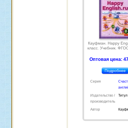
Кауфман. Happy Engli
класс. Учебник. ФГОС
Оптовая цена: 47
Подробнее
Серия
Счас
англи
Издательство /
Титул
производитель
Автор
Кауфм