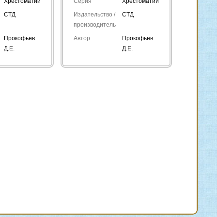
Хрестоматии
Серия
Хрестоматии
СТД
Издательство /
СТД
производитель
Прокофьев
Автор
Прокофьев
Д.Е.
Д.Е.