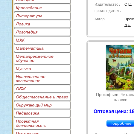
Издательство /
СТД
Краеведение
производитель
Литература
Автор
Прок
Логика
Д.Е.
Логопедия
МХК
Математика
Метапредметное
обучение
Музыка
Нравственное
воспитание
ОБЖ
Прокофьев. Читаем
Обществознание и право
классе
Окружающий мир
Оптовая цена: 18
Педагогика
Проектная
Подробнее
деятельность
Психология