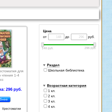
Цена
от
до
руб.
296 руб.
148 руб.
Раздел
Школьная библиотека
естоматия для
 чтения 1-4
сс
Возрастная категория
а: 296 руб.
1 кл.
2 кл.
бнее
3 кл.
4 кл.
Хрестоматии