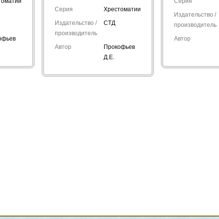
томатии
Серия
Серия
Хрестоматии
Издательство /
Издательство /
СТД
производитель
производитель
офьев
Автор
Автор
Прокофьев
Д.Е.