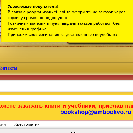
Санкт-Петербург
Уважаемые покупатели!
В связи с реорганизацией сайта оформление заказов через
Телефон интернет-магазина:
+7 (911) 759-18-63
корзину временно недоступно.
Розничный магазин и пункт выдачи заказов работают без
Телефон розничного магазина:
+7 (965) 012-92-94
изменения графика.
Email:
bookshop@ambookvo.ru
Приносим свои извинения за доставленные неудобства.
Работаем ежедневно с 10:00 до 2
онтакты
жете заказать книги и учебники, прислав на
bookshop@ambookvo.ru
рии
→
Хрестоматии