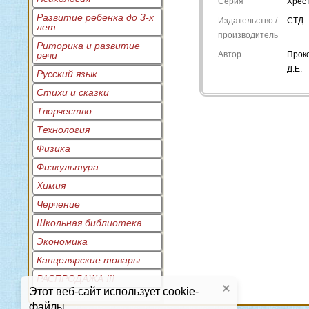
Серия
Хрес
Развитие ребенка до 3-х
Издательство /
СТД
лет
производитель
Риторика и развитие
речи
Автор
Прок
Д.Е.
Русский язык
Стихи и сказки
Творчество
Технология
Физика
Физкультура
Химия
Черчение
Школьная библиотека
Экономика
Канцелярские товары
РАСПРОДАЖА !!!
Этот веб-сайт использует cookie-
файлы.