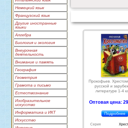
Итальянский язык
Немецкий язык
Французский язык
Другие иностранные
языки
Алгебра
Биология и экология
Внеурочная
деятельность
Внимание и память
География
Геометрия
Прокофьев. Хрестом
Грамота и письмо
русской и зарубе
литературе 1-4 к
Естествознание
Изобразительное
Оптовая цена: 29
искусство
Информатика и ИКТ
Подробнее
Искусство
Серия
Хрес
История