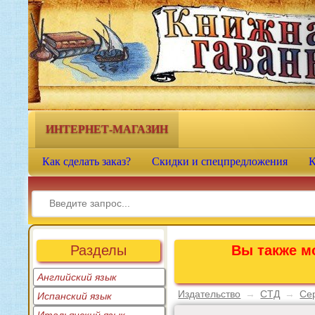
Книжная гавань - интернет-
магазин учебной литературы
ИНТЕРНЕТ-МАГАЗИН
Как сделать заказ?
Скидки и спецпредложения
К
Разделы
Вы также мо
Английский язык
Издательство
→
СТД
→
Се
Испанский язык