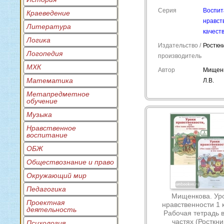
Серия
Воспит
Краеведение
нравст
Литература
качест
Логика
Издательство /
Росткн
Логопедия
производитель
МХК
Автор
Мищен
Математика
Л.В.
Метапредметное
обучение
Музыка
Нравственное
воспитание
ОБЖ
Обществознание и право
Окружающий мир
Педагогика
Мищенкова. Ур
Проектная
нравственности 1 
деятельность
Рабочая тетрадь в
частях (Росткни
Психология