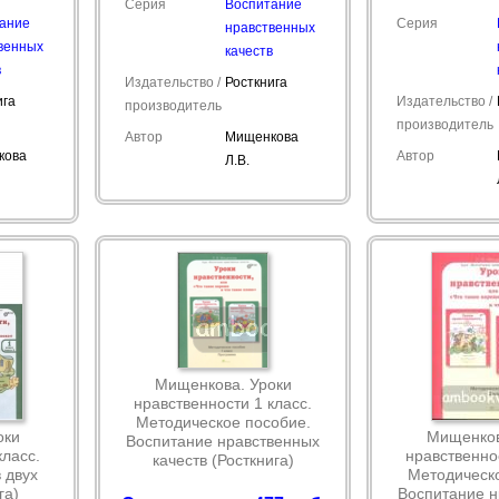
Серия
Воспитание
ание
Серия
нравственных
венных
качеств
в
Издательство /
Росткнига
ига
Издательство /
производитель
производитель
Автор
Мищенкова
кова
Автор
Л.В.
Мищенкова. Уроки
нравственности 1 класс.
Методическое пособие.
оки
Мищенков
Воспитание нравственных
класс.
нравственнос
качеств (Росткнига)
 двух
Методическо
га)
Воспитание н