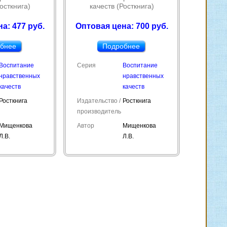
осткнига)
качеств (Росткнига)
а: 477 руб.
Оптовая цена: 700 руб.
бнее
Подробнее
Воспитание
Серия
Воспитание
нравственных
нравственных
качеств
качеств
Росткнига
Издательство /
Росткнига
производитель
Мищенкова
Автор
Мищенкова
Л.В.
Л.В.