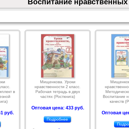
Воспитание нравственных 
оки
Мищенкова. Уроки
Мищенков
класс.
нравственности 2 класс.
нравственнос
мплект в
Рабочая тетрадь в двух
Методическо
резной
частях (Росткнига)
Воспитание н
ига)
качеств (Р
Оптовая цена: 433 руб.
1 руб.
Оптовая цен
Подробнее
Подро