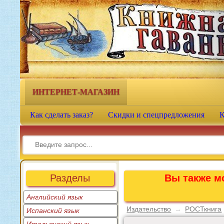
Книжная гавань - интернет-
магазин учебной литературы
ИНТЕРНЕТ-МАГАЗИН
Как сделать заказ?
Скидки и спецпредложения
К
Разделы
Вы также мо
Английский язык
Издательство
→
РОСТкнига
Испанский язык