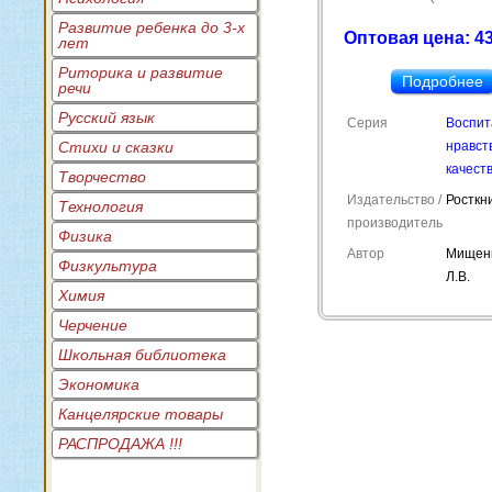
Развитие ребенка до 3-х
Оптовая цена: 43
лет
Риторика и развитие
Подробнее
речи
Русский язык
Серия
Воспит
Стихи и сказки
нравст
качест
Творчество
Издательство /
Росткн
Технология
производитель
Физика
Автор
Мищен
Физкультура
Л.В.
Химия
Черчение
Школьная библиотека
Экономика
Канцелярские товары
РАСПРОДАЖА !!!