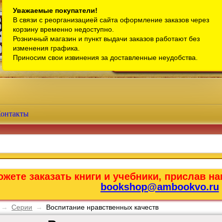
Санкт-Петербург
Уважаемые покупатели!
В связи с реорганизацией сайта оформление заказов через
Телефон интернет-магазина:
+7 (911) 759-18-63
корзину временно недоступно.
Розничный магазин и пункт выдачи заказов работают без
Телефон розничного магазина:
+7 (965) 012-92-94
изменения графика.
Email:
bookshop@ambookvo.ru
Приносим свои извинения за доставленные неудобства.
Работаем ежедневно с 10:00 до 2
онтакты
жете заказать книги и учебники, прислав на
bookshop@ambookvo.ru
→
Серии
→
Воспитание нравственных качеств