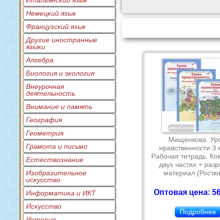
Итальянский язык
Немецкий язык
Французский язык
Другие иностранные
языки
Алгебра
Биология и экология
Внеурочная
деятельность
Внимание и память
География
Геометрия
Мищенкова. Ур
Грамота и письмо
нравственности 3 
Рабочая тетрадь. Ко
Естествознание
двух частях + раз
Изобразительное
материал (Росткн
искусство
Оптовая цена: 56
Информатика и ИКТ
Искусство
Подробнее
История