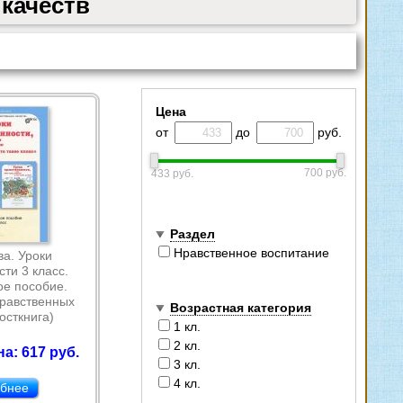
качеств
Цена
от
до
руб.
700 руб.
433 руб.
Раздел
Нравственное воспитание
а. Уроки
ти 3 класс.
е пособие.
равственных
Возрастная категория
осткнига)
1 кл.
2 кл.
а: 617 руб.
3 кл.
4 кл.
бнее