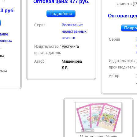
Оптовая цена: 477 руб.
качеств (Р
3 руб.
Подробнее
Оптовая цен
Серия
Воспитание
Подро
нравственных
ание
качеств
Серия
венных
Издательство /
Росткнига
в
производитель
ига
Издательство /
Автор
Мищенкова
производитель
Л.В.
кова
Автор
Мищенкова. Уроки