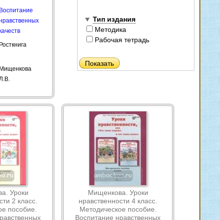
Воспитание
Тип издания
нравственных
Методика
качеств
Рабочая тетрадь
Росткнига
Мищенкова
Л.В.
а. Уроки
Мищенкова. Уроки
ти 2 класс.
нравственности 4 класс.
е пособие.
Методическое пособие.
равственных
Воспитание нравственных