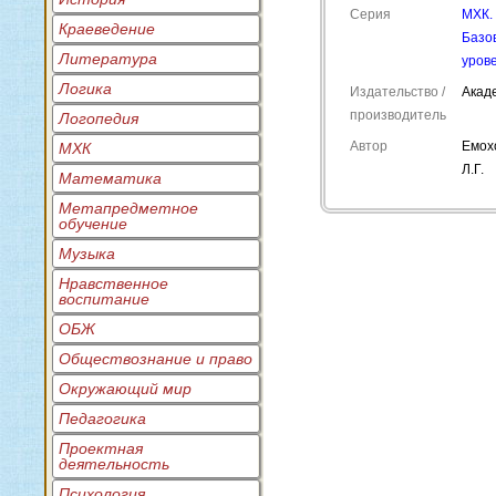
Серия
МХК.
Краеведение
Базо
Литература
уров
Логика
Издательство /
Акад
производитель
Логопедия
Автор
Емох
МХК
Л.Г.
Математика
Метапредметное
обучение
Музыка
Нравственное
воспитание
ОБЖ
Обществознание и право
Окружающий мир
Педагогика
Проектная
деятельность
Психология