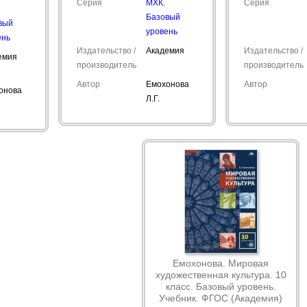
Серия
МХК.
Серия
Базовый
вый
уровень
ень
Издательство /
Академия
Издательство /
емия
производитель
производитель
Автор
Емохонова
Автор
онова
Л.Г.
Емохонова. Мировая
художественная культура. 10
класс. Базовый уровень.
Учебник. ФГОС (Академия)