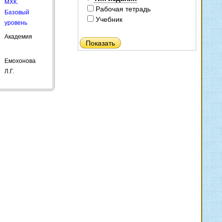
МХК.
Рабочая тетрадь
Базовый
Учебник
уровень
Академия
Емохонова
Л.Г.