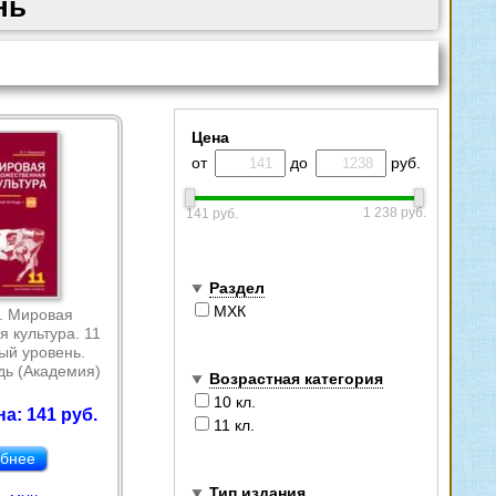
нь
Цена
от
до
руб.
1 238 руб.
141 руб.
Раздел
МХК
. Мировая
 культура. 11
ый уровень.
дь (Академия)
Возрастная категория
10 кл.
а: 141 руб.
11 кл.
бнее
Тип издания