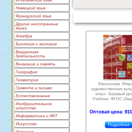
Итальянский язык
Немецкий язык
Французский язык
Другие иностранные
языки
Алгебра
Биология и экология
Внеурочная
деятельность
Внимание и память
География
Геометрия
Емохонова. Мир
Грамота и письмо
художественная куль
класс. Базовый ур
Естествознание
Учебник. ФГОС (Ак
Изобразительное
искусство
910
Оптовая цена:
Информатика и ИКТ
Искусство
Подробнее
История