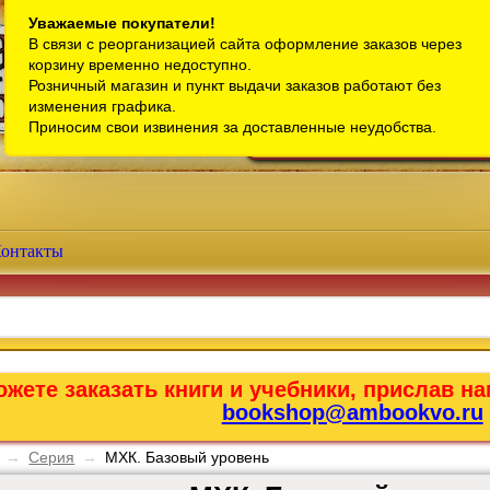
Санкт-Петербург
Уважаемые покупатели!
В связи с реорганизацией сайта оформление заказов через
Телефон интернет-магазина:
+7 (911) 759-18-63
корзину временно недоступно.
Розничный магазин и пункт выдачи заказов работают без
Телефон розничного магазина:
+7 (965) 012-92-94
изменения графика.
Email:
bookshop@ambookvo.ru
Приносим свои извинения за доставленные неудобства.
Работаем ежедневно с 10:00 до 2
онтакты
жете заказать книги и учебники, прислав на
bookshop@ambookvo.ru
→
Серия
→
МХК. Базовый уровень