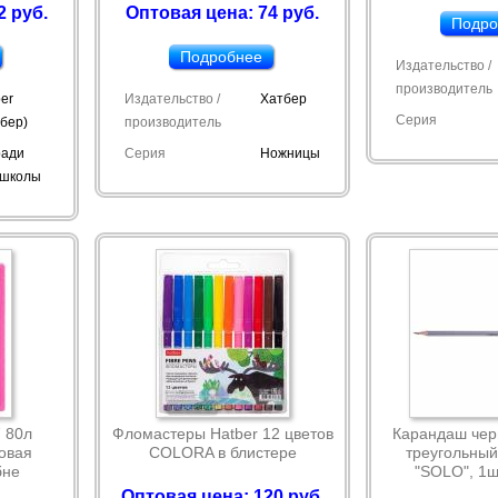
2 руб.
Оптовая цена: 74 руб.
Подро
Подробнее
Издательство /
производитель
er
Издательство /
Хатбер
Серия
тбер)
производитель
ради
Серия
Ножницы
 школы
 80л
Фломастеры Hatber 12 цветов
Карандаш че
овая
COLORA в блистере
треугольный
бне
"SOLO", 1ш
Оптовая цена: 120 руб.