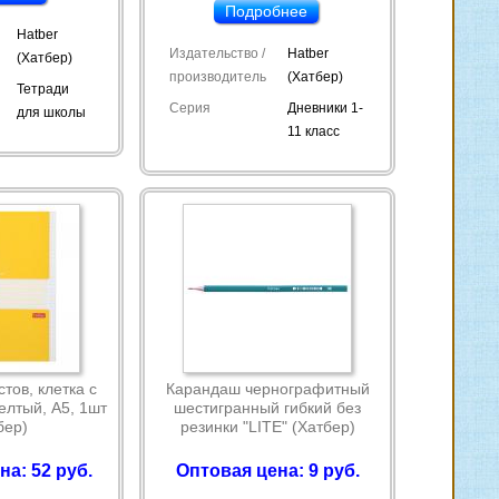
Подробнее
Hatber
Издательство /
Hatber
(Хатбер)
производитель
(Хатбер)
Тетради
Серия
Дневники 1-
для школы
11 класс
тов, клетка с
Карандаш чернографитный
елтый, А5, 1шт
шестигранный гибкий без
бер)
резинки "LITE" (Хатбер)
на: 52 руб.
Оптовая цена: 9 руб.