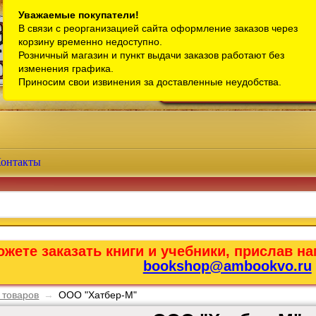
Санкт-Петербург
Уважаемые покупатели!
В связи с реорганизацией сайта оформление заказов через
Телефон интернет-магазина:
+7 (911) 759-18-63
корзину временно недоступно.
Розничный магазин и пункт выдачи заказов работают без
Телефон розничного магазина:
+7 (965) 012-92-94
изменения графика.
Email:
bookshop@ambookvo.ru
Приносим свои извинения за доставленные неудобства.
Работаем ежедневно с 10:00 до 2
онтакты
жете заказать книги и учебники, прислав на
bookshop@ambookvo.ru
 товаров
→
ООО "Хатбер-М"