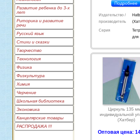
Подробнее
Развитие ребенка до 3-х
лет
Издательство /
Hatb
Риторика и развитие
производитель
(Ха
речи
Серия
Тет
Русский язык
для
Стихи и сказки
Творчество
Технология
Физика
Физкультура
Химия
Черчение
Школьная библиотека
Циркуль 135 м
Экономика
индивидуальной уп
Канцелярские товары
(Хатбер)
РАСПРОДАЖА !!!
Оптовая цена: 14