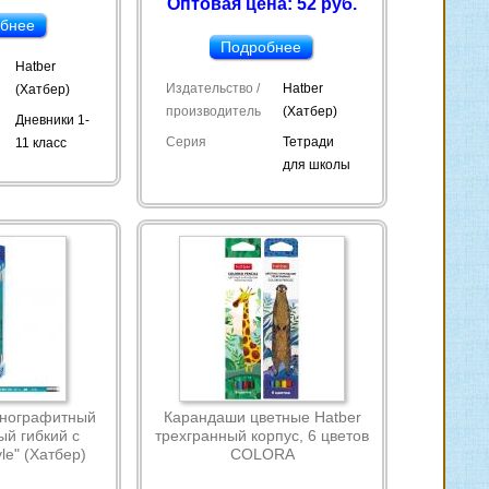
Оптовая цена: 52 руб.
бнее
Подробнее
Hatber
Издательство /
Hatber
(Хатбер)
производитель
(Хатбер)
Дневники 1-
Серия
Тетради
11 класс
для школы
рнографитный
Карандаши цветные Hatber
й гибкий с
трехгранный корпус, 6 цветов
le" (Хатбер)
COLORA