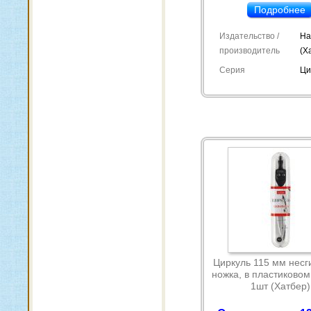
Подробнее
Издательство /
Ha
производитель
(Х
Серия
Ци
Циркуль 115 мм нес
ножка, в пластиковом
1шт (Хатбер)