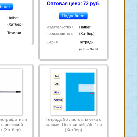
Оптовая цена: 72 руб.
бнее
Подробнее
Hatber
(Хатбер)
Издательство /
Hatber
Точилки
производитель
(Хатбер)
Серия
Тетради
для школы
рнографитный
Тетрадь 96 листов, клетка с
 с резинкой
полями. Цвет синий, А5, 1шт
т (Хатбер)
(Хатбер)