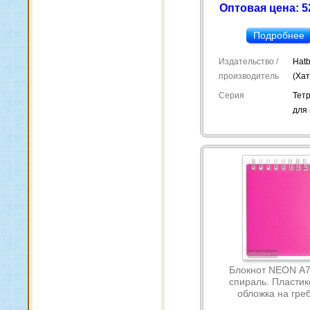
Оптовая цена: 5
Подробнее
Издательство /
Hatb
производитель
(Ха
Серия
Тет
для
Блокнот NEON А7
спираль. Пластик
обложка на гре