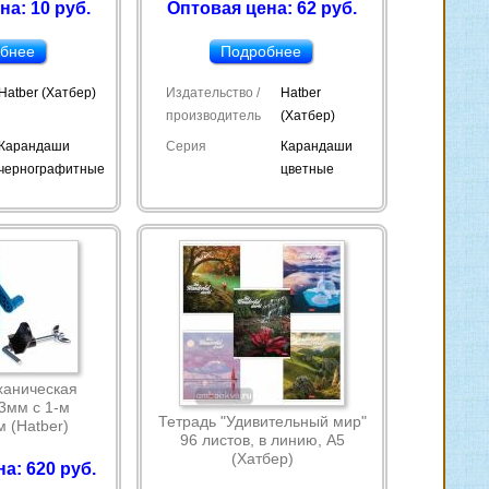
на: 10 руб.
Оптовая цена: 62 руб.
бнее
Подробнее
Hatber (Хатбер)
Издательство /
Hatber
производитель
(Хатбер)
Карандаши
Серия
Карандаши
чернографитные
цветные
ханическая
3мм с 1-м
Тетрадь "Удивительный мир"
 (Hatber)
96 листов, в линию, А5
(Хатбер)
а: 620 руб.