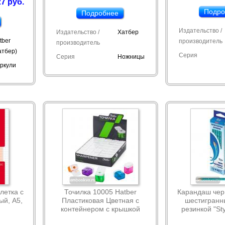
7 руб.
Подро
Подробнее
Издательство /
Издательство /
Хатбер
tber
производитель
производитель
атбер)
Серия
Серия
Ножницы
ркули
клетка с
Точилка 10005 Hatber
Карандаш че
ый, А5,
Пластиковая Цветная с
шестигранны
контейнером с крышкой
резинкой "Sty