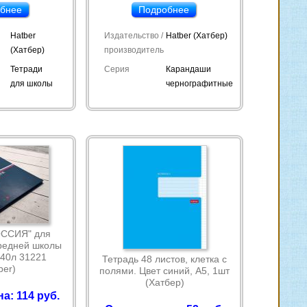
бнее
Подробнее
Hatber
Издательство /
Hatber (Хатбер)
(Хатбер)
производитель
Тетради
Серия
Карандаши
для школы
чернографитные
ОССИЯ" для
редней школы
 40л 31221
Тетрадь 48 листов, клетка с
ber)
полями. Цвет синий, А5, 1шт
(Хатбер)
а: 114 руб.