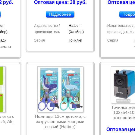
2 руб.
Оптовая цена: 38 руб.
Оптовая це
Подробнее
Подро
er
Издательство /
Hatber
Издательство /
тбер)
производитель
(Хатбер)
производитель
ради
Серия
Точилки
Серия
 школы
Точилка ме
102х54х10
клетка с
Ножницы 13см детские, с
отверстием
ый, А5,
закругленными концами
лезвий (Hatber)
Оптовая цен