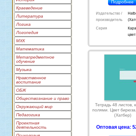
Подробнее
Краеведение
Издательство /
Hatb
Литература
производитель
(Хат
Логика
Серия
Кар
Логопедия
цве
МХК
Математика
Метапредметное
обучение
Музыка
Нравственное
воспитание
ОБЖ
Обществознание и право
Тетрадь 48 листов, 
Окружающий мир
полями. Цвет бирюза,
Педагогика
(Хатбер)
Проектная
Оптовая цена: 5
деятельность
Психология