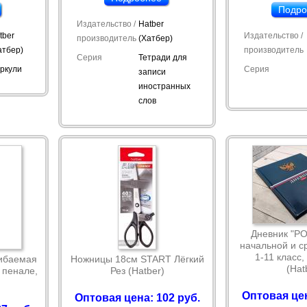
Подро
Издательство /
Hatber
tber
Издательство /
производитель
(Хатбер)
атбер)
производитель
Серия
Тетради для
ркули
Серия
записи
иностранных
слов
Дневник "Р
начальной и с
1-11 класс,
гибаемая
Ножницы 18см START Лёгкий
(Hat
 пенале,
Рез (Hatber)
Оптовая цен
Оптовая цена: 102 руб.