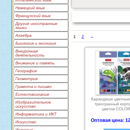
Итальянский язык
Немецкий язык
Французский язык
Другие иностранные
языки
Алгебра
1
2
→
Биология и экология
Внеурочная
деятельность
Внимание и память
География
Геометрия
Грамота и письмо
Естествознание
Карандаши цветные
Изобразительное
трехгранный корпу
искусство
цветов COLO
Информатика и ИКТ
Оптовая цена: 12
Искусство
История