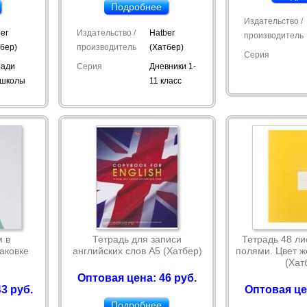
Подробнее
Издательство /
er
Издательство /
Hatber
производитель
тбер)
производитель
(Хатбер)
Серия
ради
Серия
Дневники 1-
 школы
11 класс
м в
Тетрадь для записи
Тетрадь 48 лис
аковке
английских слов А5 (Хатбер)
полями. Цвет ж
(Хат
Оптовая цена: 46 руб.
3 руб.
Оптовая це
Подробнее