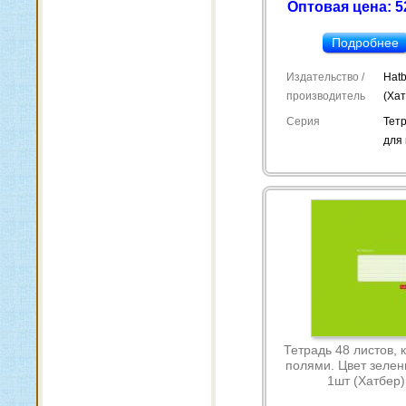
Оптовая цена: 5
Подробнее
Издательство /
Hatb
производитель
(Ха
Серия
Тет
для
Тетрадь 48 листов, 
полями. Цвет зелен
1шт (Хатбер)