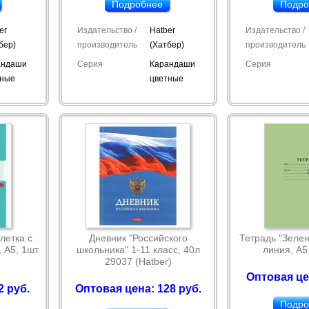
Подробнее
Подро
er
Издательство /
Hatber
Издательство /
бер)
производитель
(Хатбер)
производитель
андаши
Серия
Карандаши
Серия
тные
цветные
клетка с
Дневник "Российского
Тетрадь "Зелен
 А5, 1шт
школьника" 1-11 класс, 40л
линия, А5
29037 (Hatber)
Оптовая це
2 руб.
Оптовая цена: 128 руб.
Подро