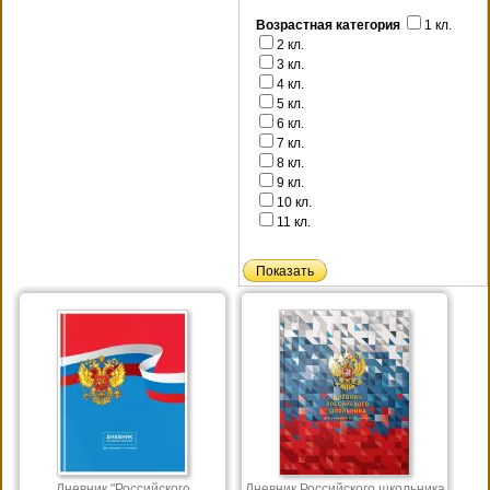
Возрастная категория
1 кл.
2 кл.
3 кл.
4 кл.
5 кл.
6 кл.
7 кл.
8 кл.
9 кл.
10 кл.
11 кл.
Дневник "Российского
Дневник Российского школьника