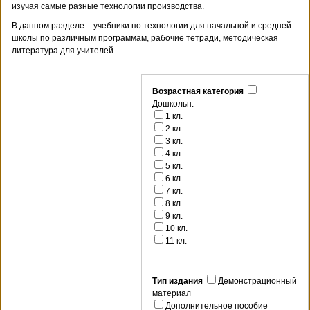
изучая самые разные технологии производства.
В данном разделе – учебники по технологии для начальной и средней
школы по различным программам, рабочие тетради, методическая
литература для учителей.
Возрастная категория
Дошкольн.
1 кл.
2 кл.
3 кл.
4 кл.
5 кл.
6 кл.
7 кл.
8 кл.
9 кл.
10 кл.
11 кл.
Тип издания
Демонстрационный
материал
Дополнительное пособие