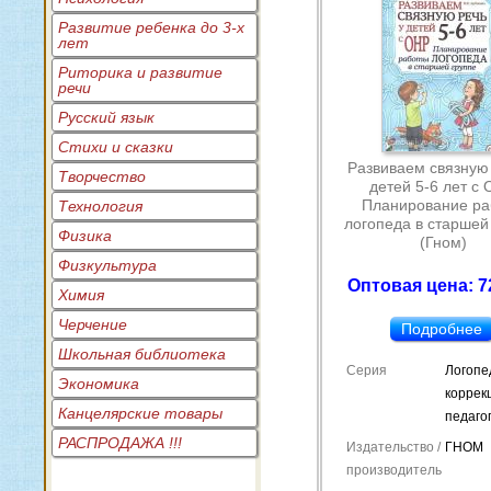
Развитие ребенка до 3-х
лет
Риторика и развитие
речи
Русский язык
Стихи и сказки
Развиваем связную 
Творчество
детей 5-6 лет с 
Планирование ра
Технология
логопеда в старшей
Физика
(Гном)
Физкультура
Оптовая цена: 7
Химия
Черчение
Подробнее
Школьная библиотека
Серия
Логопе
Экономика
коррек
Канцелярские товары
педаго
РАСПРОДАЖА !!!
Издательство /
ГНОМ
производитель