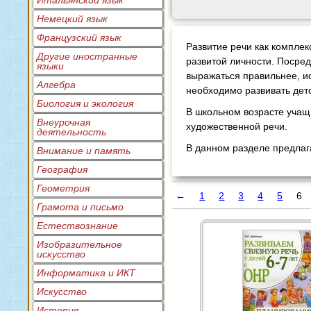
Итальянский язык
Немецкий язык
Французский язык
Развитие речи как компле
Другие иностранные
развитой личности. Посред
языки
выражаться правильнее, ис
Алгебра
необходимо развивать дет
Биология и экология
В школьном возрасте учащи
Внеурочная
художественной речи.
деятельность
В данном разделе предлаг
Внимание и память
География
Геометрия
←
1
2
3
4
5
6
Грамота и письмо
Естествознание
Изобразительное
искусство
Информатика и ИКТ
Искусство
История