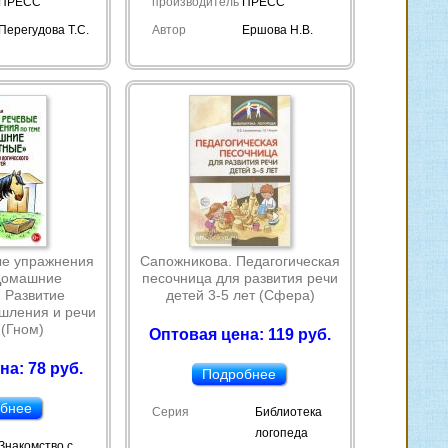
ПРЕСС
производитель
ПРЕСС
Перегудова Т.С.
Автор
Ершова Н.В.
ые упражнения
Сапожникова. Педагогическая
"Домашние
песочница для развития речи
 Развитие
детей 3-5 лет (Сфера)
шления и речи
 (Гном)
Оптовая цена: 119 руб.
на: 78 руб.
Подробнее
бнее
Серия
Библиотека
логопеда
Знакомство с