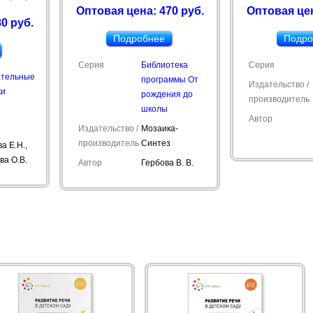
Оптовая цена: 470 руб.
Оптовая цен
0 руб.
Подробнее
Подро
Серия
Библиотека
Серия
ательные
программы От
Издательство /
ки
рождения до
производитель
школы
Автор
Издательство /
Мозаика-
производитель
Синтез
а Е.Н.,
ва О.В.
Автор
Гербова В. В.