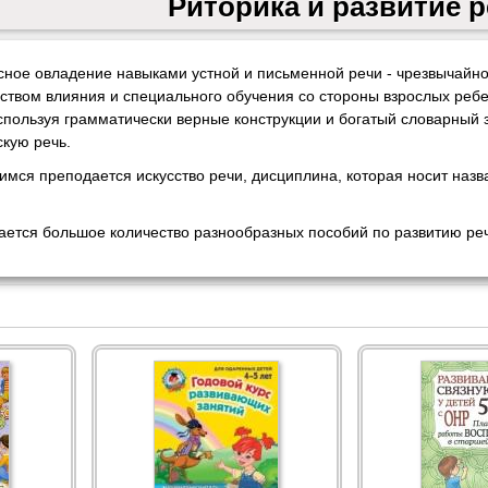
Риторика и развитие 
ксное овладение навыками устной и письменной речи - чрезвычай
ством влияния и специального обучения со стороны взрослых ребе
пользуя грамматически верные конструкции и богатый словарный з
скую речь.
мся преподается искусство речи, дисциплина, которая носит назв
ается большое количество разнообразных пособий по развитию реч