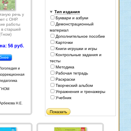
Тип издания
язную речь у
Буквари и азбуки
лет с ОНР.
Демонстрационный
ие работы
 в старшей
материал
(Гном)
Дополнительное пособие
Карточки
а: 56 руб.
Книги-игрушки и игры
Контрольные задания и
бнее
тесты
Методика
Логопедия и
Рабочая тетрадь
коррекционная
Раскраски
педагогика
Творческий альбом
ГНОМ
Упражнения и тренажеры
Учебник
Арбекова Н.Е.