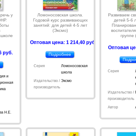
речь у
Ломоносовская школа.
Развиваем св
ОНР.
Годовой курс развивающих
детей 5-6 
боты
занятий: для детей 4-5 лет
Планирован
в
(Эксмо)
воспитателя
 школе
группе 
)
Оптовая цена: 1 214,40 руб.
Оптовая цен
6 руб.
Подробнее
Подро
и
Серия
Ломоносовская
Серия
школа
дия и
Издательство /
Эксмо
ционная
производитель
гика
Издательство /
производитель
Автор
а Н.Е.