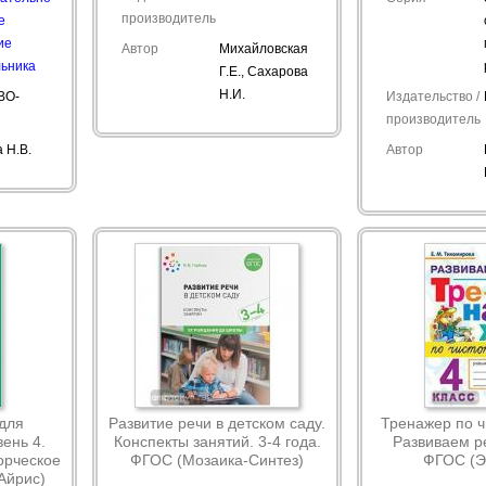
производитель
е
ие
Автор
Михайловская
ьника
Г.Е., Сахарова
Н.И.
ВО-
Издательство /
С
производитель
 Н.В.
Автор
для
Развитие речи в детском саду.
Тренажер по ч
ень 4.
Конспекты занятий. 3-4 года.
Развиваем ре
орческое
ФГОС (Мозаика-Синтез)
ФГОС (Э
Айрис)