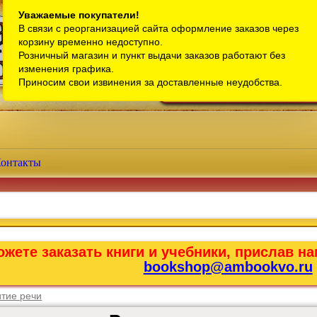
Санкт-Петербург
Уважаемые покупатели!
В связи с реорганизацией сайта оформление заказов через
Телефон интернет-магазина:
+7 (911) 759-18-63
корзину временно недоступно.
Розничный магазин и пункт выдачи заказов работают без
Телефон розничного магазина:
+7 (965) 012-92-94
изменения графика.
Email:
bookshop@ambookvo.ru
Приносим свои извинения за доставленные неудобства.
Работаем ежедневно с 10:00 до 2
онтакты
жете заказать книги и учебники, прислав на
bookshop@ambookvo.ru
итие речи