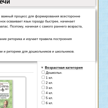
речи
но важный процесс для формирования всесторонне
нок осваивает язык гораздо быстрее, начинает
апас. Поэтому, начиная с самого раннего возраста,
ание риторика и изучает правила построения
и и риторике для дошкольников и школьников.
Возрастная категория
Дошкольн.
1 кл.
2 кл.
3 кл.
4 кл.
5 кл.
6 кл.