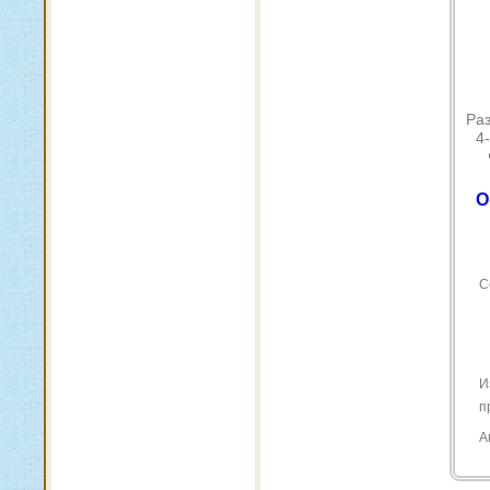
Раз
4
О
С
И
п
А