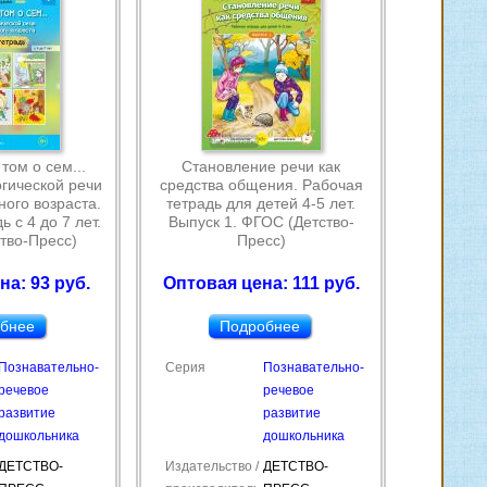
том о сем...
Становление речи как
гической речи
средства общения. Рабочая
ого возраста.
тетрадь для детей 4-5 лет.
 с 4 до 7 лет.
Выпуск 1. ФГОС (Детство-
тво-Пресс)
Пресс)
на: 93 руб.
Оптовая цена: 111 руб.
бнее
Подробнее
Познавательно-
Серия
Познавательно-
речевое
речевое
развитие
развитие
дошкольника
дошкольника
ДЕТСТВО-
Издательство /
ДЕТСТВО-