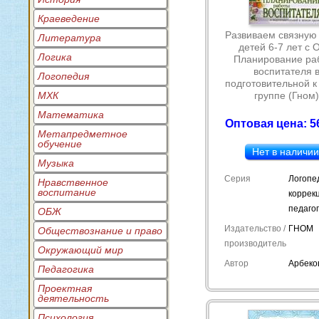
Краеведение
Развиваем связную 
Литература
детей 6-7 лет с 
Логика
Планирование ра
воспитателя 
Логопедия
подготовительной к
МХК
группе (Гном
Математика
Оптовая цена: 5
Метапредметное
обучение
Нет в наличи
Музыка
Серия
Логопе
Нравственное
воспитание
коррек
педаго
ОБЖ
Издательство /
ГНОМ
Обществознание и право
производитель
Окружающий мир
Автор
Арбеков
Педагогика
Проектная
деятельность
Психология