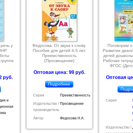
речь у
Федосова. От звука к слову.
Поговорим о 
ОНР.
Пособие для детей 4-5 лет.
Развитие диало
боты
Преемственность
детей дошкольн
 группе
(Просвещение)
Рабочая тетрадь
ФГОС (Детс
Оптовая цена: 99 руб.
2 руб.
Оптовая це
Подробнее
Подро
Серия
Преемственность
дия и
Серия
Издательство /
Просвещение
ционная
производитель
гика
Автор
Федосова Н.А.
Издательство /