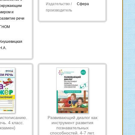
Издательство /
Сфера
окружающим
производитель
миром и
развитие речи
ГНОМ
Кнушевицкая
Н.А.
истописанию.
Развивающий диалог как
чь. 4 класс.
инструмент развития
кзамен)
познавательных
способностей. 4-7 лет.