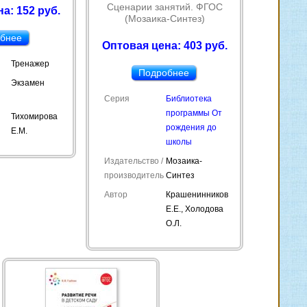
Сценарии занятий. ФГОС
а: 152 руб.
(Мозаика-Синтез)
бнее
Оптовая цена: 403 руб.
Тренажер
Подробнее
Экзамен
Серия
Библиотека
программы От
Тихомирова
рождения до
Е.М.
школы
Издательство /
Мозаика-
производитель
Синтез
Автор
Крашенинников
Е.Е., Холодова
О.Л.