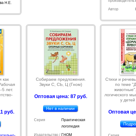
производитель
ва Н.Е.
Автор
 как
Собираем предложения.
Стихи и речев
Рабочая
Звуки С, СЬ, Ц (Гном)
по теме 
-5 лет.
животные".
тство-
логического мы
Оптовая цена: 87 руб.
у детей
Нет в наличии
1 руб.
Оптовая це
Серия
Практическая
Подро
логопедия
Издательство /
ГНОМ
ательно-
Серия