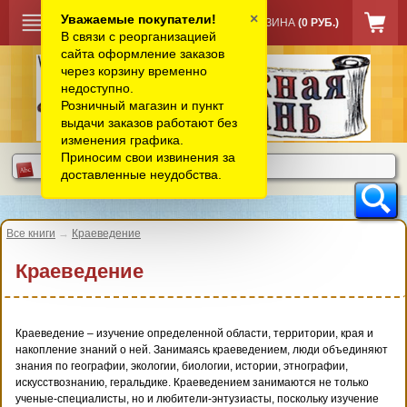
×
Уважаемые покупатели!
КОРЗИНА
(0 РУБ.)
В связи с реорганизацией
сайта оформление заказов
через корзину временно
недоступно.
Розничный магазин и пункт
выдачи заказов работают без
изменения графика.
Приносим свои извинения за
доставленные неудобства.
Все книги
→
Краеведение
Краеведение
Краеведение – изучение определенной области, территории, края и
накопление знаний о ней. Занимаясь краеведением, люди объединяют
знания по географии, экологии, биологии, истории, этнографии,
искусствознанию, геральдике. Краеведением занимаются не только
ученые-специалисты, но и любители-энтузиасты, поскольку изучение