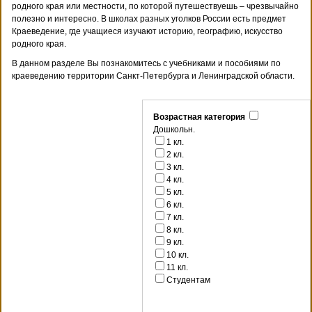
родного края или местности, по которой путешествуешь – чрезвычайно
полезно и интересно. В школах разных уголков России есть предмет
Краеведение, где учащиеся изучают историю, географию, искусство
родного края.
В данном разделе Вы познакомитесь с учебниками и пособиями по
краеведению территории Санкт-Петербурга и Ленинградской области.
Возрастная категория
Дошкольн.
1 кл.
2 кл.
3 кл.
4 кл.
5 кл.
6 кл.
7 кл.
8 кл.
9 кл.
10 кл.
11 кл.
Студентам