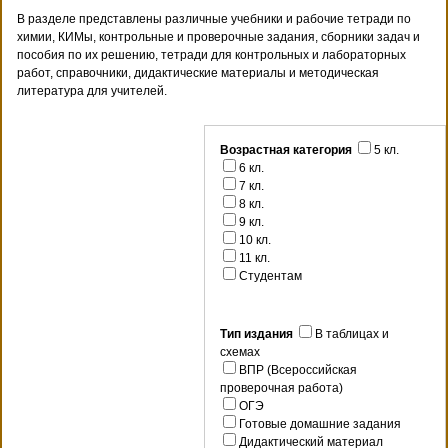
В разделе представлены различные учебники и рабочие тетради по
химии, КИМы, контрольные и проверочные задания, сборники задач и
пособия по их решению, тетради для контрольных и лабораторных
работ, справочники, дидактические материалы и методическая
литература для учителей.
Возрастная категория
5 кл.
6 кл.
7 кл.
8 кл.
9 кл.
10 кл.
11 кл.
Студентам
Тип издания
В таблицах и
схемах
ВПР (Всероссийская
проверочная работа)
ОГЭ
Готовые домашние задания
Дидактический материал