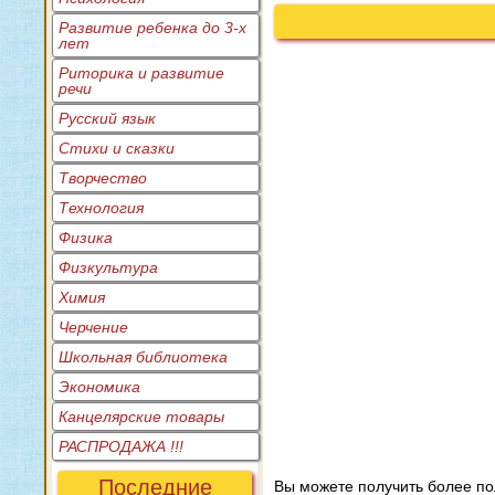
Развитие ребенка до 3-х
лет
Риторика и развитие
речи
Русский язык
Стихи и сказки
Творчество
Технология
Физика
Физкультура
Химия
Черчение
Школьная библиотека
Экономика
Канцелярские товары
РАСПРОДАЖА !!!
Последние
Вы можете получить более п