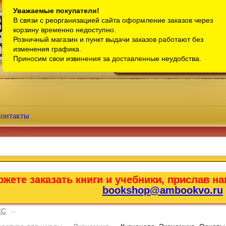
Санкт-Петербург
Уважаемые покупатели!
В связи с реорганизацией сайта оформление заказов через
Телефон интернет-магазина:
+7 (911) 759-18-63
корзину временно недоступно.
Розничный магазин и пункт выдачи заказов работают без
Телефон розничного магазина:
+7 (965) 012-92-94
изменения графика.
Email:
bookshop@ambookvo.ru
Приносим свои извинения за доставленные неудобства.
Работаем ежедневно с 10:00 до 2
онтакты
жете заказать книги и учебники, прислав на
bookshop@ambookvo.ru
СС
→