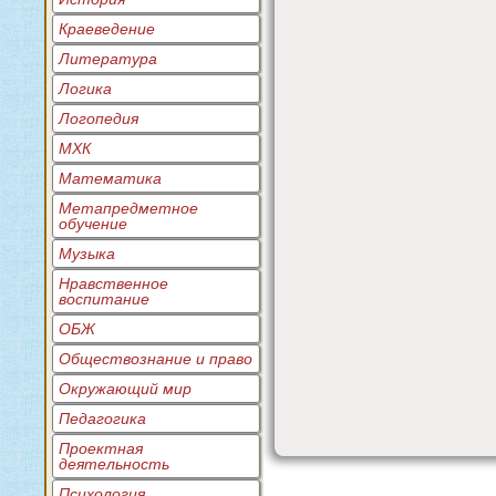
Краеведение
Литература
Логика
Логопедия
МХК
Математика
Метапредметное
обучение
Музыка
Нравственное
воспитание
ОБЖ
Обществознание и право
Окружающий мир
Педагогика
Проектная
деятельность
Психология