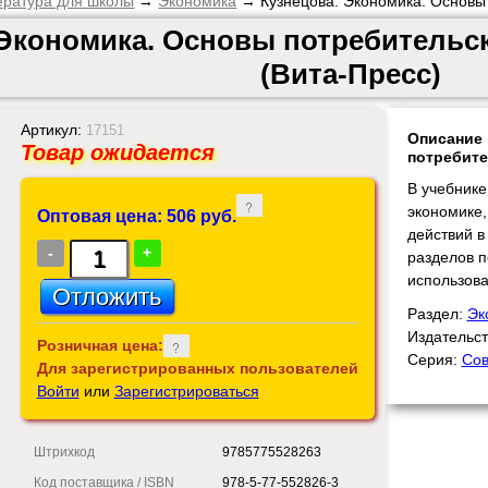
ература для школы
→
Экономика
→ Кузнецова. Экономика. Основы 
Экономика. Основы потребительск
(Вита-Пресс)
Артикул:
17151
Описание 
Товар ожидается
потребите
В учебнике
экономике,
Оптовая цена: 506 руб.
действий в
-
+
разделов 
использов
Раздел:
Эк
Издательс
Розничная цена:
Серия:
Сов
Для зарегистрированных пользователей
Войти
или
Зарегистрироваться
Штрихкод
9785775528263
Код поставщика / ISBN
978-5-77-552826-3