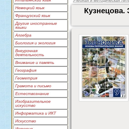
Итальянский язык
Учебная и методическая лит
Немецкий язык
Кузнецова. 
Французский язык
Другие иностранные
языки
Алгебра
Биология и экология
Внеурочная
деятельность
Внимание и память
География
Геометрия
Грамота и письмо
Естествознание
Изобразительное
искусство
Информатика и ИКТ
Искусство
История