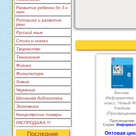
Развитие ребенка до 3-х
лет
Риторика и развитие
речи
Русский язык
Стихи и сказки
Творчество
Технология
Физика
Физкультура
Химия
Черчение
Босова.
Информатика.
Школьная библиотека
класс. Новый Ф
Экономика
Учебник
(Просвещение
Канцелярские товары
Просвещение
РАСПРОДАЖА !!!
Серия:
Информат
Последние
Оптовая цен