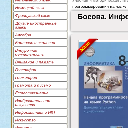
Итальянский язык
Учебная и методическая лит
программирования на языке 
Немецкий язык
Босова. Инфо
Французский язык
Другие иностранные
языки
Алгебра
Биология и экология
Мало
Внеурочная
деятельность
Внимание и память
География
Геометрия
Грамота и письмо
Естествознание
Изобразительное
искусство
Информатика и ИКТ
Искусство
История