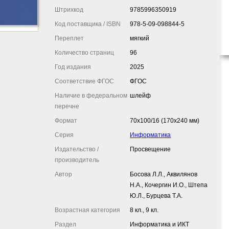
Штрихкод
9785996350919
Код поставщика / ISBN
978-5-09-098844-5
Переплет
мягкий
Количество страниц
96
Год издания
2025
Соответствие ФГОС
ФГОС
Наличие в федеральном
шлейф
перечне
Формат
70x100/16 (170x240 мм)
Серия
Информатика
Издательство /
Просвещение
производитель
Автор
Босова Л.Л., Аквилянов
Н.А., Кочергин И.О., Штепа
Ю.Л., Бурцева Т.А.
Возрастная категория
8 кл., 9 кл.
Раздел
Информатика и ИКТ