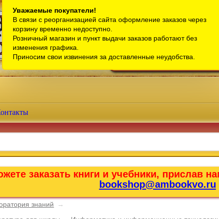
Санкт-Петербург
Уважаемые покупатели!
В связи с реорганизацией сайта оформление заказов через
Телефон интернет-магазина:
+7 (911) 759-18-63
корзину временно недоступно.
Розничный магазин и пункт выдачи заказов работают без
Телефон розничного магазина:
+7 (965) 012-92-94
изменения графика.
Email:
bookshop@ambookvo.ru
Приносим свои извинения за доставленные неудобства.
Работаем ежедневно с 10:00 до 2
онтакты
жете заказать книги и учебники, прислав на
bookshop@ambookvo.ru
оратория знаний
→