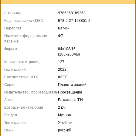
Штрихкод
9785358189263
Код поставщика / ISBN
978-5-27-123851-2
Переплет
мягкий
Наличие в федеральном
ФП
перечне
Формат
84x108/16
(205x260мм)
Количество страниц
127
Год издания
2022
Соответствие ФГОС
ФГОС
Серия
Планета знаний
Издательство / производитель
Просвещение
Автор
Бакланова Т.И.
Возрастная категория
2 кл.
Раздел
Музыка
Тип издания
Учебник
Язык
русский