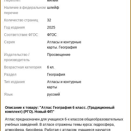
Переплет
мягкий
Наличие в федеральном
шлейф
перечне
Количество страниц
32
Год издания
2025
Соответствие ФГОС
ФГОС
Серия
Атласы и контурные
карты. География
Издательство /
Просвещение
производитель
Возрастная категория
6 кл.
Раздел
География
Тип издания
Атласы и контурные
карты
Язык
русский
Описание к товару: "Атлас География 6 класс. (Традиционный
комплект) (РГО). Новый ФП"
Атлас предназначен для учащихся 6-х классов общеобразовательных
учебных заведений. В атласе отражены темы курса: гидросфера,
атмосфера, биосфера. Работая с атласом, учащиеся научатся