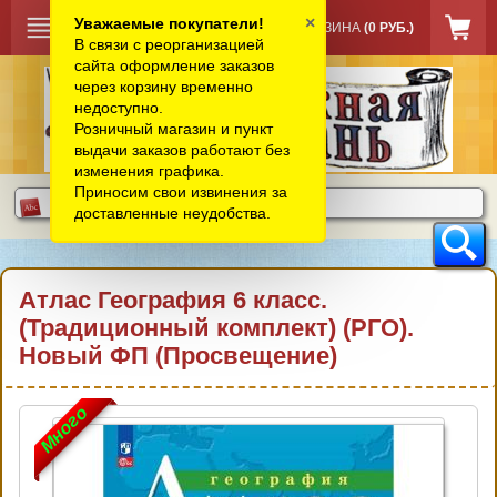
×
Уважаемые покупатели!
КОРЗИНА
(0 РУБ.)
В связи с реорганизацией
сайта оформление заказов
через корзину временно
недоступно.
Розничный магазин и пункт
выдачи заказов работают без
изменения графика.
Приносим свои извинения за
доставленные неудобства.
Атлас География 6 класс.
(Традиционный комплект) (РГО).
Новый ФП (Просвещение)
Много