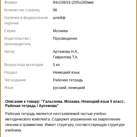
Формат
84x108/16 (205x260мм)
Количество страниц
96
Наличие в федеральном
шлейф
перечне
Серия
Мозаика
Издательство /
Просвещение
производитель
Автор
Артемова Н.А.,
Гаврилова Т.А.
Возрастная категория
5 кл.
Раздел
Немецкий язык
Тип издания
Рабочая тетрадь
Язык
русский, немецкий
Описание к товару: "Гальскова. Мозаика. Немецкий язык 5 класс.
Рабочая тетрадь / Артемова"
Рабочая тетрадь является неотъемлемой частью учебно-
методического комплекта. Содержит упражнения на закрепление
лексики и грамматики. Имеет структуру, соответствующую структуре
учебника.