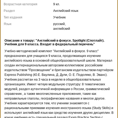
Возрастная категория
9 кл.
Раздел
Английский язык
Тип издания
Учебник
Язык
русский,
английский
Описание к товару: "Английский в фокусе. Spotlight (Спотлайт).
Учебник для 9 класса. Входит в федеральный перечень"
Учебно-методический комплект "Английский в фокусе. 9 класс"
предназначен для учащихся 9 класса, продолжающих изучение
английского языка в основной общеобразовательной школе. Материал
создан интернациональным авторским коллективом: российским
издательством "Просвещение" и британским издательством-партнёром
Express Publishing (Ю.Е. Ваулина, Д. Дули, О. Е. Подоляко, В. Эванс).
Учебник рассчитан на 3 часа в неделю в общеобразовательных
организациях. Имеет четкую модульную структуру: 8 тематических
модулей, раздел аутентичной информации о России, грамматический
справочник , а также многочисленные приложения, такие как
неправильные глаголы, географические названия и многое другое.
Учебник характеризуется тем, что ученики знакомятся с
рациональными приемами изучения иностранного языка (Study Skills) и
используют английский язык как средство изучения других дисциплин. В
конце учебника есть специальный раздел Exam Practice Section с