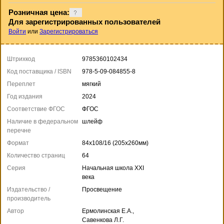
Розничная цена:
Для зарегистрированных пользователей
Войти
или
Зарегистрироваться
Штрихкод
9785360102434
Код поставщика / ISBN
978-5-09-084855-8
Переплет
мягкий
Год издания
2024
Соответствие ФГОС
ФГОС
Наличие в федеральном
шлейф
перечне
Формат
84x108/16 (205x260мм)
Количество страниц
64
Серия
Начальная школа XXI
века
Издательство /
Просвещение
производитель
Автор
Ермолинская Е.А.,
Савенкова Л.Г.