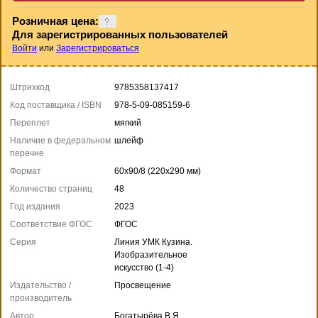
Розничная цена:
Для зарегистрированных пользователей
Войти
или
Зарегистрироваться
Штрихкод
9785358137417
Код поставщика / ISBN
978-5-09-085159-6
Переплет
мягкий
Наличие в федеральном
шлейф
перечне
Формат
60x90/8 (220x290 мм)
Количество страниц
48
Год издания
2023
Соответствие ФГОС
ФГОС
Серия
Линия УМК Кузина.
Изобразительное
искусство (1-4)
Издательство /
Просвещение
производитель
Автор
Богатырёва В.Я.