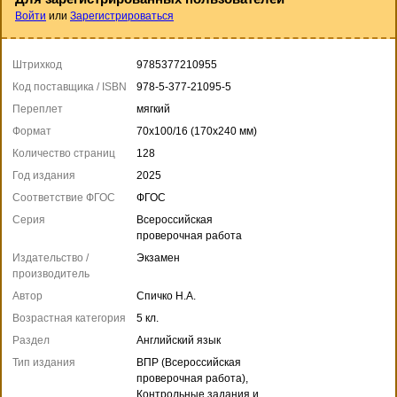
Войти
или
Зарегистрироваться
Штрихкод
9785377210955
Код поставщика / ISBN
978-5-377-21095-5
Переплет
мягкий
Формат
70x100/16 (170x240 мм)
Количество страниц
128
Год издания
2025
Соответствие ФГОС
ФГОС
Серия
Всероссийская
проверочная работа
Издательство /
Экзамен
производитель
Автор
Спичко Н.А.
Возрастная категория
5 кл.
Раздел
Английский язык
Тип издания
ВПР (Всероссийская
проверочная работа),
Контрольные задания и