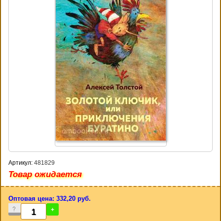
Артикул:
481829
Товар ожидается
Оптовая цена: 332,20 руб.
-
+