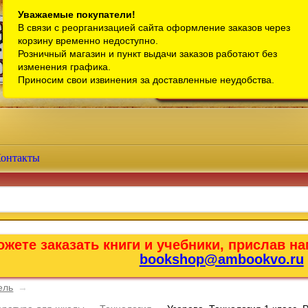
Санкт-Петербург
Уважаемые покупатели!
В связи с реорганизацией сайта оформление заказов через
Телефон интернет-магазина:
+7 (911) 759-18-63
корзину временно недоступно.
Розничный магазин и пункт выдачи заказов работают без
Телефон розничного магазина:
+7 (965) 012-92-94
изменения графика.
Email:
bookshop@ambookvo.ru
Приносим свои извинения за доставленные неудобства.
Работаем ежедневно с 10:00 до 2
онтакты
жете заказать книги и учебники, прислав на
bookshop@ambookvo.ru
ель
→