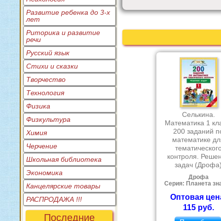
Развитие ребенка до 3-х
лет
Риторика и развитие
речи
Русский язык
Стихи и сказки
Творчество
Технология
Физика
Селькина.
Физкультура
Математика 1 кл
200 заданий п
Химия
математике дл
Черчение
тематическог
контроля. Реше
Школьная библиотека
задач (Дрофа
Экономика
Дрофа
Серия: Планета зн
Канцелярские товары
Оптовая цен
РАСПРОДАЖА !!!
115 руб.
Последние