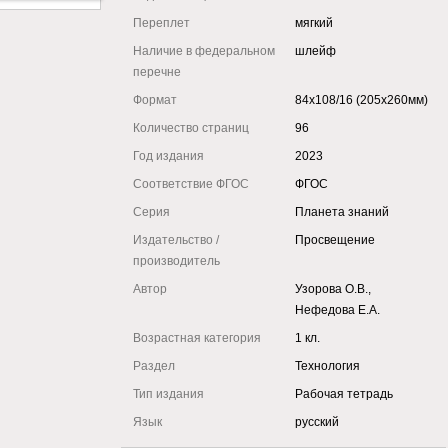
Переплет
мягкий
Наличие в федеральном
шлейф
перечне
Формат
84x108/16 (205x260мм)
Количество страниц
96
Год издания
2023
Соответствие ФГОС
ФГОС
Серия
Планета знаний
Издательство /
Просвещение
производитель
Автор
Узорова О.В.,
Нефедова Е.А.
Возрастная категория
1 кл.
Раздел
Технология
Тип издания
Рабочая тетрадь
Язык
русский