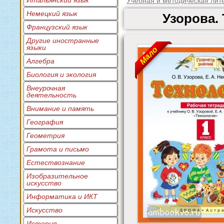
Итальянский язык
Учебная и методическая лит
Немецкий язык
Узорова.
Французский язык
Другие иностранные
языки
Мало
Алгебра
Биология и экология
Внеурочная
деятельность
Внимание и память
География
Геометрия
Грамота и письмо
Естествознание
Изобразительное
искусство
Информатика и ИКТ
Искусство
История