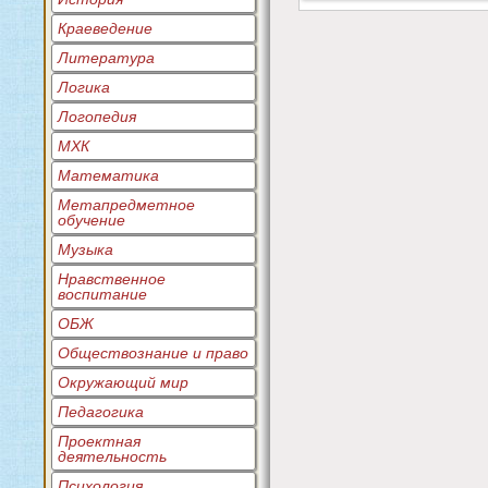
Краеведение
Литература
Логика
Логопедия
МХК
Математика
Метапредметное
обучение
Музыка
Нравственное
воспитание
ОБЖ
Обществознание и право
Окружающий мир
Педагогика
Проектная
деятельность
Психология