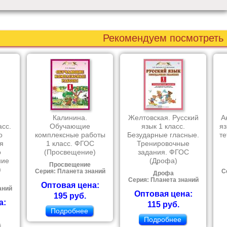
Рекомендуем посмотреть
Калинина.
Желтовская. Русский
А
асс.
Обучающие
язык 1 класс.
яз
о
комплексные работы
Безударные гласные.
те
я
1 класс. ФГОС
Тренировочные
о
(Просвещение)
задания. ФГОС
ние
(Дрофа)
Просвещение
)
Серия: Планета знаний
С
Дрофа
Серия: Планета знаний
Оптовая цена:
аний
Оптовая цена:
195 руб.
а:
115 руб.
Подробнее
Подробнее