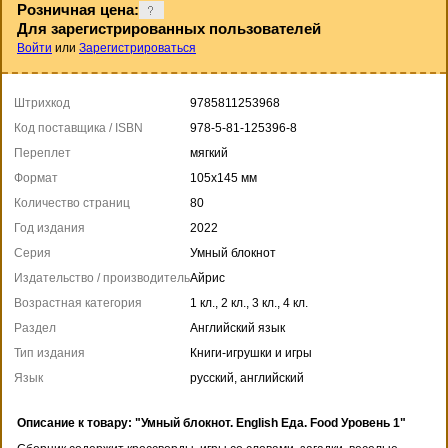
Розничная цена:
Для зарегистрированных пользователей
Войти
или
Зарегистрироваться
Штрихкод
9785811253968
Код поставщика / ISBN
978-5-81-125396-8
Переплет
мягкий
Формат
105x145 мм
Количество страниц
80
Год издания
2022
Серия
Умный блокнот
Издательство / производитель
Айрис
Возрастная категория
1 кл., 2 кл., 3 кл., 4 кл.
Раздел
Английский язык
Тип издания
Книги-игрушки и игры
Язык
русский, английский
Описание к товару: "Умный блокнот. English Еда. Food Уровень 1"