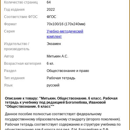
Количество страниц
64
Год издания
2022
Соответствие ФГОС
ФГОС
Формат
70x100/16 (170x240мм)
Серия
Учебно-методический
комплект
Издательство /
Экзамен
производитель
Автор
Митькин А.С.
Возрастная категория
6 кл.
Раздел
Обществознание и право
Тип издания
Рабочая тетрадь
Язык
русский
Описание к товару: "Митькин. Обществознание. 6 класс. Рабочая
тетрадь к учебнику под редакцией Боголюбова, Ивановой
"Обществознание. 6 класс""
Данное пособие полностью соответствует федеральному
государственному образовательному стандарту (второго поколения).
Рабочая тетрадь соответствует содержанию и структуре учебника по
обществознанию для 6 класса под ред. Л.Н. Боголюбова и Л.Ф.