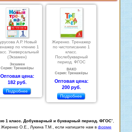
урусова А.Р. Новый
Жиренко. Тренажер
енажер по чтению 1
по чистописанию 1
асс. Универсальный
класс.
(Экзамен)
Послебукварный
период. ФГОС
Экзамен
Серия: Тренажёры
ВАКО
Серия: Тренажёры
Оптовая цена:
Оптовая цена:
182 руб.
200 руб.
Подробнее
Подробнее
ию 1 класс. Добукварный и букварный период. ФГОС
",
 Жиренко О.Е., Лукина Т.М., если напишите нам в
форме