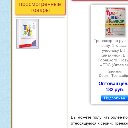
просмотренные
товары
Тренажер по русс
языку. 1 класс.
учебнику В.П.
Канакиной, В.Г
Горецкого. Нов
ФГОС (Экзаме
Экзамен
Серия: Тренажё
Оптовая цен
182 руб.
Подробнее
Вы можете получить более п
относящуюся к серии: Тренажё