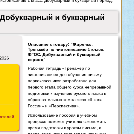
истописанию 1 класс. Добукварный и букварный период.
. Добукварный и букварный
Описание к товару: "Жиренко.
Тренажёр по чистописанию 1 класс.
ФГОС. Добукварный и букварный
 2026
период"
Рабочая тетрадь «Тренажер по
чистописанию» для обучения письму
первоклассников разработана для
первого этапа общего курса непрерывной
подготовки к изучению русского языка в
образовательных комплексах «Школа
России» и «Перспектива».
Использование пособия в учебном
ателей
процессе поможет учителю сэкономить
время подготовки к урокам письма, а