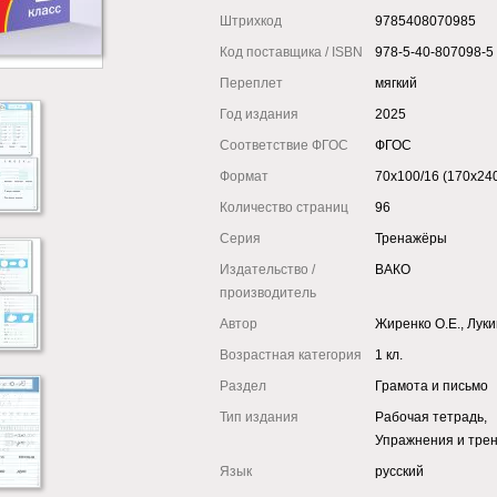
Штрихкод
9785408070985
Код поставщика / ISBN
978-5-40-807098-5
Переплет
мягкий
Год издания
2025
Соответствие ФГОС
ФГОС
Формат
70x100/16 (170x24
Количество страниц
96
Серия
Тренажёры
Издательство /
ВАКО
производитель
Автор
Жиренко О.Е., Луки
Возрастная категория
1 кл.
Раздел
Грамота и письмо
Тип издания
Рабочая тетрадь,
Упражнения и тре
Язык
русский