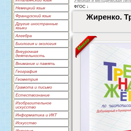
Итальянский язык
Учебная и методическая лит
ФГОС ↓
Немецкий язык
Жиренко. Т
Французский язык
Другие иностранные
языки
Алгебра
Много
Биология и экология
Внеурочная
деятельность
Внимание и память
География
Геометрия
Грамота и письмо
Естествознание
Изобразительное
искусство
Информатика и ИКТ
Искусство
История