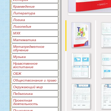
Краеведение
Литература
Логика
Логопедия
МХК
Математика
Метапредметное
обучение
Музыка
Нравственное
воспитание
ОБЖ
Обществознание и право
Окружающий мир
Педагогика
Проектная
деятельность
Психология