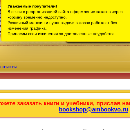
Санкт-Петербург
Уважаемые покупатели!
В связи с реорганизацией сайта оформление заказов через
Телефон интернет-магазина:
+7 (911) 759-18-63
корзину временно недоступно.
Розничный магазин и пункт выдачи заказов работают без
Телефон розничного магазина:
+7 (965) 012-92-94
изменения графика.
Email:
bookshop@ambookvo.ru
Приносим свои извинения за доставленные неудобства.
Работаем ежедневно с 10:00 до 2
онтакты
жете заказать книги и учебники, прислав на
bookshop@ambookvo.ru