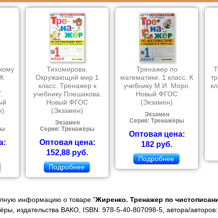
кому
Тихомирова.
Тренажер по
Т
 К
Окружающий мир 1
математике. 1 класс. К
тр
класс. Тренажер к
учебнику М.И. Моро.
кл
.
учебнику Плешакова.
Новый ФГОС
ый
Новый ФГОС
(Экзамен)
н)
(Экзамен)
Экзамен
Серия: Тренажёры
Экзамен
ры
Серия: Тренажёры
Оптовая цена:
а:
Оптовая цена:
182 руб.
152,88 руб.
Подробнее
Подробнее
олную информацию о товаре "
Жиренко. Тренажер по чистописан
ры, издательства ВАКО, ISBN: 978-5-40-807098-5, автора/авторов: