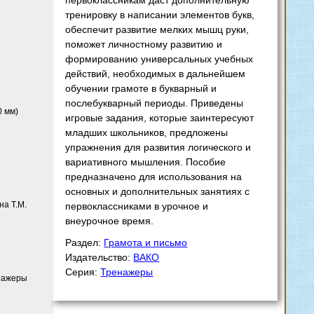
первоклассникам даст дополнительную
тренировку в написании элементов букв,
обеспечит развитие мелких мышц руки,
поможет личностному развитию и
формированию универсальных учебных
действий, необходимых в дальнейшем
обучении грамоте в букварный и
послебукварный периоды. Приведены
0 мм)
игровые задания, которые заинтересуют
младших школьников, предложены
упражнения для развития логического и
вариативного мышления. Пособие
предназначено для использования на
основных и дополнительных занятиях с
на Т.М.
первоклассниками в урочное и
внеурочное время.
Раздел:
Грамота и письмо
Издательство:
ВАКО
Серия:
Тренажеры
нажеры