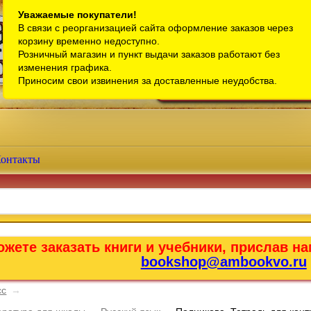
Санкт-Петербург
Уважаемые покупатели!
В связи с реорганизацией сайта оформление заказов через
Телефон интернет-магазина:
+7 (911) 759-18-63
корзину временно недоступно.
Розничный магазин и пункт выдачи заказов работают без
Телефон розничного магазина:
+7 (965) 012-92-94
изменения графика.
Email:
bookshop@ambookvo.ru
Приносим свои извинения за доставленные неудобства.
Работаем ежедневно с 10:00 до 2
онтакты
жете заказать книги и учебники, прислав на
bookshop@ambookvo.ru
сс
→