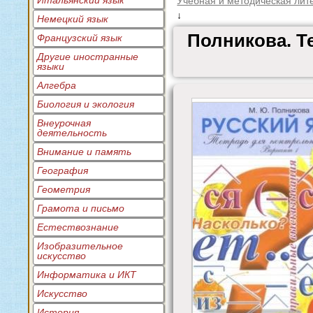
Итальянский язык
Учебная и методическая лит
↓
Немецкий язык
Полникова. Т
Французский язык
Другие иностранные
языки
Алгебра
Биология и экология
Внеурочная
деятельность
Внимание и память
География
Геометрия
Грамота и письмо
Естествознание
Изобразительное
искусство
Информатика и ИКТ
Искусство
История