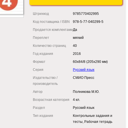
Штрихкод
9785770402995
Код поставщика / ISBN
978-5-77-040299-5
Продается комплектами
Да
Переплет
мягкий
Количество страниц
40
Год издания
2016
Формат
60x84/8 (205x290 мм)
Серия
Русский язык
Издательство /
СМИО Пресс
производитель
Автор
Полникова М.Ю.
Возрастная категория
4 кл.
Раздел
Русский язык
Тип издания
Контрольные задания и
тесты, Рабочая тетрадь