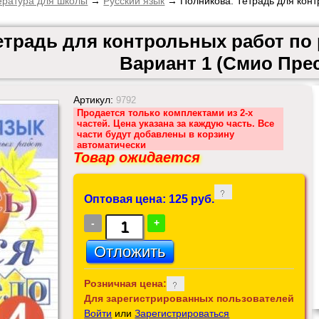
ература для школы
→
Русский язык
→ Полникова. Тетрадь для контр
етрадь для контрольных работ по р
Вариант 1 (Смио Пре
Артикул:
9792
Продается только комплектами из 2-х
частей. Цена указана за каждую часть. Все
части будут добавлены в корзину
автоматически
Товар ожидается
Оптовая цена: 125 руб.
-
+
Розничная цена:
Для зарегистрированных пользователей
Войти
или
Зарегистрироваться