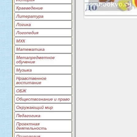
Краеведение
Литература
Логика
Логопедия
МХК
Математика
Метапредметное
обучение
Музыка
Нравственное
воспитание
ОБЖ
Обществознание и право
Окружающий мир
Педагогика
Проектная
деятельность
Психология