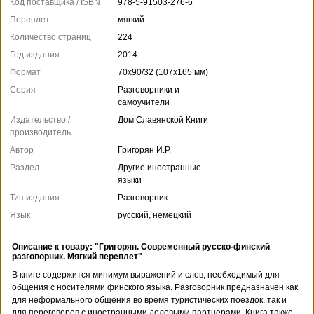
Код поставщика / ISBN
978-5-91503-276-6
Переплет
мягкий
Количество страниц
224
Год издания
2014
Формат
70x90/32 (107x165 мм)
Серия
Разговорники и
самоучители
Издательство /
Дом Славянской Книги
производитель
Автор
Григорян И.Р.
Раздел
Другие иностранные
языки
Тип издания
Разговорник
Язык
русский, немецкий
Описание к товару: "Григорян. Современный русско-финский
разговорник. Мягкий переплет"
В книге содержится минимум выражений и слов, необходимый для
общения с носителями финского языка. Разговорник предназначен как
для неформального общения во время туристических поездок, так и
для переговоров с иностранными деловыми партнерами. Книга также