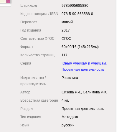
Штрихкод
9785905685880
Код поставщика / ISBN
978-5-90-568588-0
Переплет
мягкий
Год издания
2017
Соответствие ФГОС
ФГОС
Формат
60x90/16 (145x215мм)
Количество страниц
117
Серия
Юным умникам и умницам.
Проектная деятельность
Издательство /
Росткнига
производитель
Автор
Сизова Р.И., Селимова Р.Ф.
Возрастная категория
4 кл.
Раздел
Проектная деятельность
Тип издания
Методика
Язык
русский