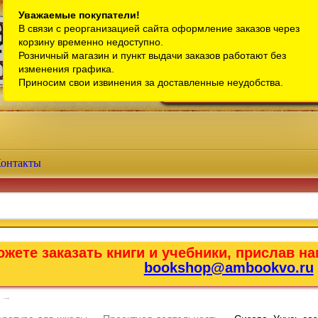
Санкт-Петербург
Уважаемые покупатели!
В связи с реорганизацией сайта оформление заказов через
Телефон интернет-магазина:
+7 (911) 759-18-63
корзину временно недоступно.
Розничный магазин и пункт выдачи заказов работают без
Телефон розничного магазина:
+7 (965) 012-92-94
изменения графика.
Email:
bookshop@ambookvo.ru
Приносим свои извинения за доставленные неудобства.
Работаем ежедневно с 10:00 до 2
онтакты
жете заказать книги и учебники, прислав на
bookshop@ambookvo.ru
→