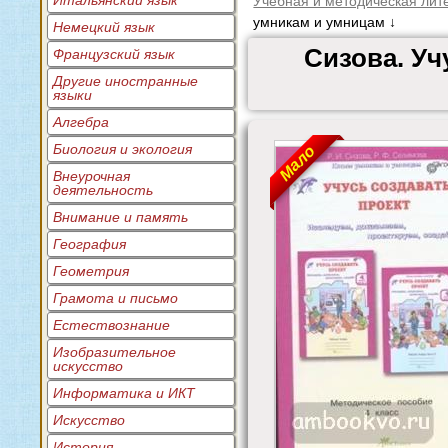
Итальянский язык
Учебная и методическая лит
умникам и умницам ↓
Немецкий язык
Сизова. Уч
Французский язык
Другие иностранные
языки
Алгебра
Биология и экология
Мало
Внеурочная
деятельность
Внимание и память
География
Геометрия
Грамота и письмо
Естествознание
Изобразительное
искусство
Информатика и ИКТ
Искусство
История