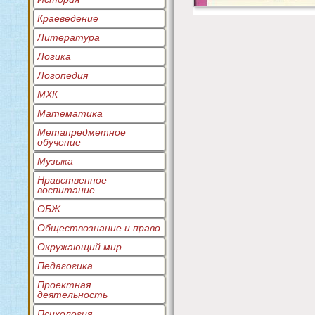
Краеведение
Литература
Логика
Логопедия
МХК
Математика
Метапредметное
обучение
Музыка
Нравственное
воспитание
ОБЖ
Обществознание и право
Окружающий мир
Педагогика
Проектная
деятельность
Психология