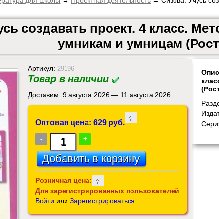
ература для школы
→
Проектная деятельность
→ Сизова. Учусь соз
усь создавать проект. 4 класс. М
умникам и умницам (Рост
Артикул:
29196
Опис
Товар в наличии
клас
(Рос
Доставим: 9 августа 2026 — 11 августа 2026
Разд
Изда
Оптовая цена: 629 руб.
Сери
-
+
Розничная цена:
Для зарегистрированных пользователей
Войти
или
Зарегистрироваться