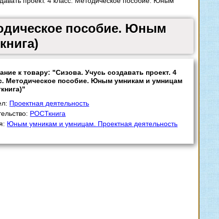
давать проект. 4 класс. Методическое пособие. Юным
етодическое пособие. Юным
книга)
ание к товару: "Сизова. Учусь создавать проект. 4
с. Методическое пособие. Юным умникам и умницам
ткнига)"
ел:
Проектная деятельность
тельство:
РОСТкнига
я:
Юным умникам и умницам. Проектная деятельность