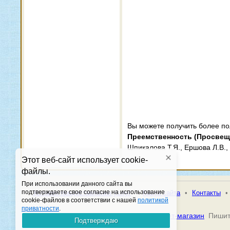
Вы можете получить более п
Преемственность (Просвещ
Шпикалова Т.Я., Ершова Л.В.,
Этот веб-сайт использует cookie-
файлы.
При использовании данного сайта вы
подтверждаете свое согласие на использование
•
Условия предоставления услуг
•
Карта сайта
•
Контакты
•
cookie-файлов в соответствии с нашей
политикой
приватности
.
© 2026 Книжная гавань -
Книжный интернет-магазин
Пишит
Подтверждаю