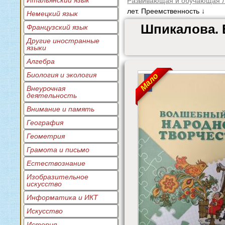
Итальянский язык
Развивающая и обучающая л
лет. Преемственность ↓
Немецкий язык
Шпикалова. 
Французский язык
Другие иностранные
языки
Алгебра
Биология и экология
Мало
Внеурочная
деятельность
Внимание и память
География
Геометрия
Грамота и письмо
Естествознание
Изобразительное
искусство
Информатика и ИКТ
Искусство
История