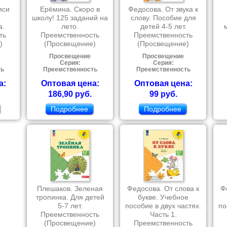
иси
Ерёмина. Скоро в
Федосова. От звука к
школу! 125 заданий на
слову. Пособие для
а.
лето.
детей 4-5 лет.
ть
Преемственность
Преемственность
)
(Просвещение)
(Просвещение)
Просвещение
Просвещение
Серия:
Серия:
ть
Преемственность
Преемственность
а:
Оптовая цена:
Оптовая цена:
186,90 руб.
99 руб.
Подробнее
Подробнее
Плешаков. Зеленая
Федосова. От слова к
Ф
тропинка. Для детей
букве. Учебное
5-7 лет.
пособие в двух частях.
по
Преемственность
Часть 1.
(Просвещение)
Преемственность