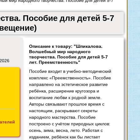
й мир народного творчества. Пособие для детей 5-7
тва. Пособие для детей 5-7
свещение)
Описание к товару: "Шпикалова.
Волшебный мир народного
творчества. Пособие для детей 5-7
 2026
лет. Преемственность"
Пособие входит в учебно-методический
комплекс «Преемственность». Пособие
направлено на эстетическое развитие
ребёнка, расширение кругозора и
воспитание любви к родной земле.
Авторы связывают прошлое время с
настоящим, раскрывают секреты
народного мастерства. Пособие
ателей
построено с учётом природных циклов:
осень, зима, весна, лето. Работая с
изданием, ребёнок как бы листает