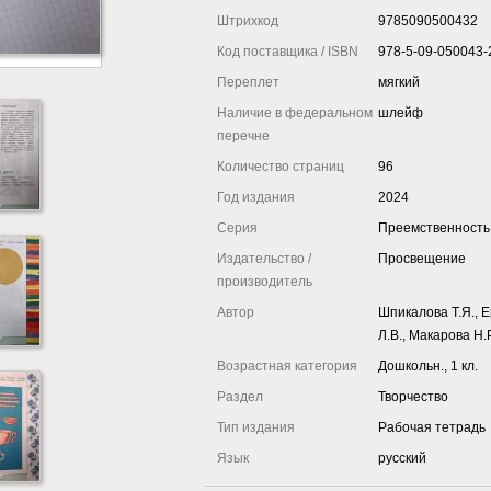
Штрихкод
9785090500432
Код поставщика / ISBN
978-5-09-050043-
Переплет
мягкий
Наличие в федеральном
шлейф
перечне
Количество страниц
96
Год издания
2024
Серия
Преемственность
Издательство /
Просвещение
производитель
Автор
Шпикалова Т.Я., 
Л.В., Макарова Н.Р
Возрастная категория
Дошкольн., 1 кл.
Раздел
Творчество
Тип издания
Рабочая тетрадь
Язык
русский