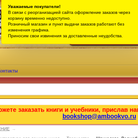
Санкт-Петербург
Уважаемые покупатели!
В связи с реорганизацией сайта оформление заказов через
Телефон интернет-магазина:
+7 (911) 759-18-63
корзину временно недоступно.
Розничный магазин и пункт выдачи заказов работают без
Телефон розничного магазина:
+7 (965) 012-92-94
изменения графика.
Email:
bookshop@ambookvo.ru
Приносим свои извинения за доставленные неудобства.
Работаем ежедневно с 10:00 до 2
онтакты
жете заказать книги и учебники, прислав на
bookshop@ambookvo.ru
ЕНИЕ
→