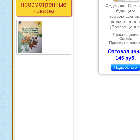
просмотренные
Федосова. Проп
товары
будущего
первоклассник
Преемственнос
(Просвещение
Просвещение
Серия:
Преемственнос
Оптовая цен
146 руб.
Подробнее