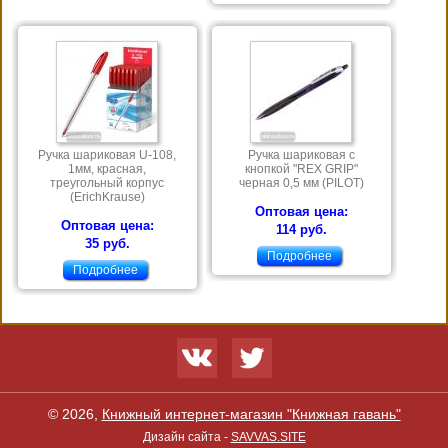
Ручка шариковая U-108,
Ручка шариковая с
1мм, красная,
кнопкой "REX GRIP"
треугольный корпус
черная 0,5 мм (PILOT)
(ErichKrause)
Оптовая цена:
Оптовая цена:
114 руб.
35 руб.
Подробнее
Подробнее
© 2026,
Книжный интернет-магазин "Книжная гавань"
Дизайн сайта -
SAVVAS.SITE