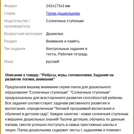
Формат
242x173x3 мм
Серия
Папка дошкольника
Издательство /
Солнечные ступеньки
производитель
Возрастная категория
Дошкольн.
Раздел
Внимание и память
Тип издания
Контрольные задания и
тесты, Рабочая тетрадь
Язык
русский
Описание к товару: "Ребусы, игры, головоломки. Задания на
развитие логики, внимания"
Предлагаем вашему вниманию серию папок для дошкольного
образования "Солнечные ступеньки". "Солнечные ступеньки"
предназначены для всестороннего развития способностей ребенка.
Все задания соответствуют задачам умственного развития и
воспитания, определенным "Типовой программой воспитания и
обучения в детском саду". Каждое занятие - новая солнечная ступенька
к вершине дошкольных знаний! Тысячи детишек, обучаясь по данным
папкам, смогли успешно поступать в самые престижные школы и
лицеи. Папка дошкольника содержит листы с заданиями и поможет