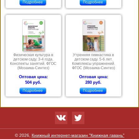
Подробнее
Подробнее
Физическая культура в
Утренняя гимнастика в
детском саду. 3-4 года.
детском саду. 5-6 лет.
Конспекты занятий. ФГОС
Комплексы упражнений.
(Мозаика-Синтез)
ФГОС (Мозаика-Синтез)
Оптовая цена:
Оптовая цена:
504 руб.
280 руб.
Подробнее
Подробнее
© 2026,
Книжный интернет-магазин "Книжная гавань"