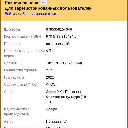
Розничная цена:
Для зарегистрированных пользователей
Войти
или
Зарегистрироваться
Штрихкод
9785358154346
Код поставщика / ISBN
978-5-35-815434-6
Переплет
интегральный
Наличие в федеральном
ФП
перечне
Формат
70x90/16 (170x215мм)
Количество страниц
272
Год издания
2021
Соответствие ФГОС
ФГОС
Серия
Линия УМК Погадаева.
Физическая культура (10-
11)
Издательство /
Дрофа
производитель
Автор
Погадаев Г.И.