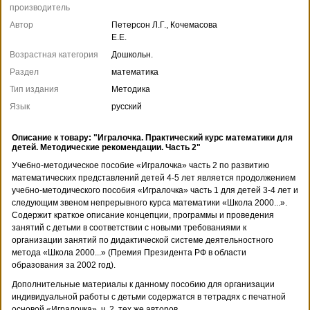
производитель
Автор
Петерсон Л.Г., Кочемасова
Е.Е.
Возрастная категория
Дошкольн.
Раздел
математика
Тип издания
Методика
Язык
русский
Описание к товару: "Игралочка. Практический курс математики для
детей. Методические рекомендации. Часть 2"
Учебно-методическое пособие «Игралочка» часть 2 по развитию
математических представлений детей 4-5 лет является продолжением
учебно-методического пособия «Игралочка» часть 1 для детей 3-4 лет и
следующим звеном непрерывного курса математики «Школа 2000...».
Содержит краткое описание концепции, программы и проведения
занятий с детьми в соответствии с новыми требованиями к
организации занятий по дидактической системе деятельностного
метода «Школа 2000...» (Премия Президента РФ в области
образования за 2002 год).
Дополнительные материалы к данному пособию для организации
индивидуальной работы с детьми содержатся в тетрадях с печатной
основой «Игралочка», ч. 2, тех же авторов.