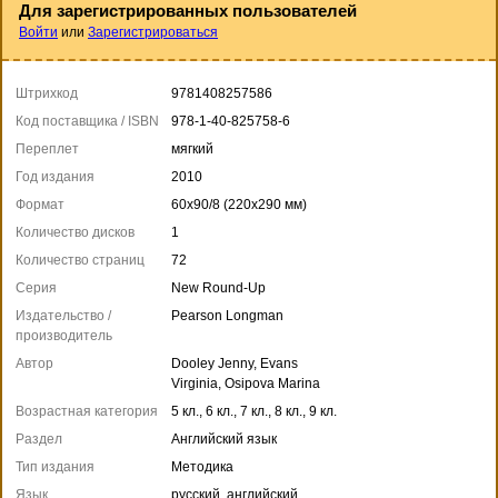
Для зарегистрированных пользователей
Войти
или
Зарегистрироваться
Штрихкод
9781408257586
Код поставщика / ISBN
978-1-40-825758-6
Переплет
мягкий
Год издания
2010
Формат
60x90/8 (220x290 мм)
Количество дисков
1
Количество страниц
72
Серия
New Round-Up
Издательство /
Pearson Longman
производитель
Автор
Dooley Jenny, Evans
Virginia, Osipova Marina
Возрастная категория
5 кл., 6 кл., 7 кл., 8 кл., 9 кл.
Раздел
Английский язык
Тип издания
Методика
Язык
русский, английский