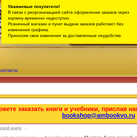
Санкт-Петербург
Уважаемые покупатели!
В связи с реорганизацией сайта оформление заказов через
Телефон интернет-магазина:
+7 (911) 759-18-63
корзину временно недоступно.
Розничный магазин и пункт выдачи заказов работают без
Телефон розничного магазина:
+7 (965) 012-92-94
изменения графика.
Email:
bookshop@ambookvo.ru
Приносим свои извинения за доставленные неудобства.
Работаем ежедневно с 10:00 до 2
онтакты
жете заказать книги и учебники, прислав на
bookshop@ambookvo.ru
ской книги
→