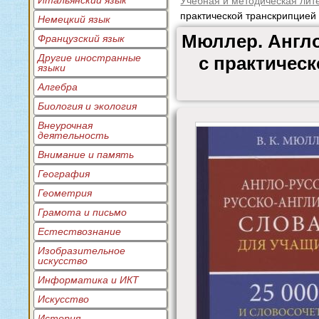
Итальянский язык
Учебная и методическая лит
практической транскрипцией 
Немецкий язык
Мюллер. Англо
Французский язык
Другие иностранные
с практическ
языки
Алгебра
Биология и экология
Внеурочная
деятельность
Внимание и память
География
Геометрия
Грамота и письмо
Естествознание
Изобразительное
искусство
Информатика и ИКТ
Искусство
История