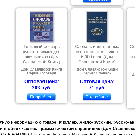
Толковый словарь
Словарь иностранных
Сл
русского языка для
слов для школьников.
школьников (Дом
6 000 слов (Дом
яз
Славянской Книги)
Славянской Книги)
Дом Славянской Книги
Дом Славянской Книги
Серия: Словари
Серия: Словари
Д
Оптовая цена:
Оптовая цена:
203 руб.
71 руб.
Подробнее
Подробнее
олную информацию о товаре "
Мюллер. Англо-русский, русско-ан
й в обеих частях. Грамматический справочник (Дом Славянско
978-5-6041699-1-9, автора/авторов: Мюллер В.К., если напишите н