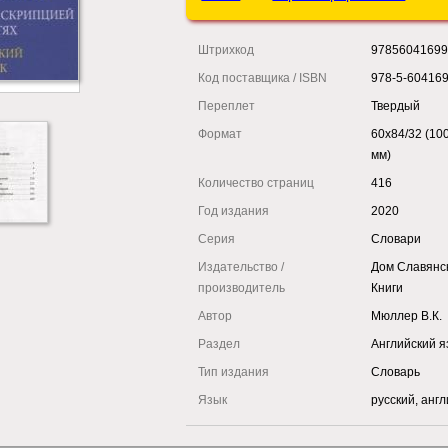
Штрихкод
9785604169
Код поставщика / ISBN
978-5-604169
Переплет
Твердый
Формат
60x84/32 (10
мм)
Количество страниц
416
Год издания
2020
Серия
Словари
Издательство /
Дом Славянс
производитель
Книги
Автор
Мюллер В.К.
Раздел
Английский я
Тип издания
Словарь
Язык
русский, анг