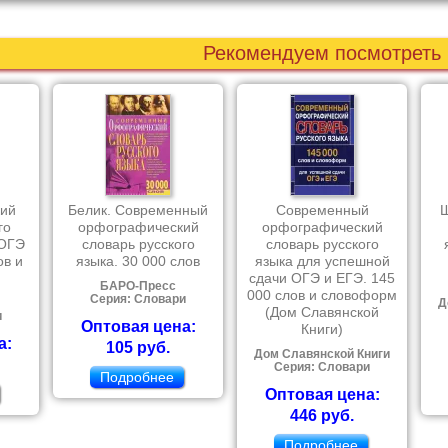
Рекомендуем посмотреть
ий
Белик. Современный
Современный
Ш
го
орфографический
орфографический
 ОГЭ
словарь русского
словарь русского
ов и
языка. 30 000 слов
языка для успешной
сдачи ОГЭ и ЕГЭ. 145
БАРО-Пресс
000 слов и словоформ
Серия: Словари
Д
(Дом Славянской
и
Оптовая цена:
Книги)
а:
105 руб.
Дом Славянской Книги
Серия: Словари
Подробнее
Оптовая цена:
446 руб.
Подробнее