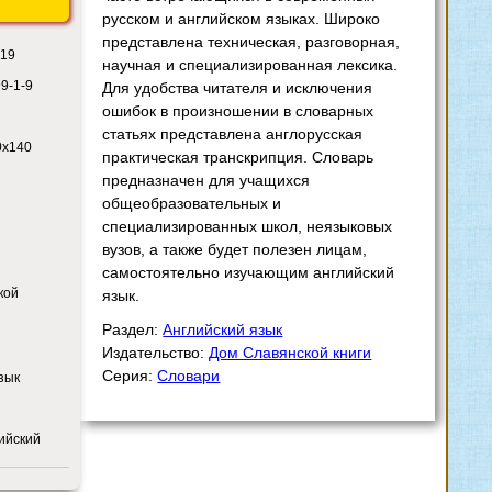
русском и английском языках. Широко
представлена техническая, разговорная,
919
научная и специализированная лексика.
9-1-9
Для удобства читателя и исключения
ошибок в произношении в словарных
статьях представлена англорусская
0x140
практическая транскрипция. Словарь
предназначен для учащихся
общеобразовательных и
специализированных школ, неязыковых
вузов, а также будет полезен лицам,
самостоятельно изучающим английский
кой
язык.
Раздел:
Английский язык
Издательство:
Дом Славянской книги
Серия:
Словари
зык
лийский