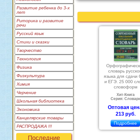
Развитие ребенка до 3-х
лет
Риторика и развитие
речи
Русский язык
Стихи и сказки
Творчество
Технология
Орфографическ
Физика
словарь русско
Физкультура
языка для сдачи
и ЕГЭ. 25 000 сл
Химия
словоформ
Черчение
Хит-Книга
Серия: Словар
Школьная библиотека
Оптовая цен
Экономика
213 руб.
Канцелярские товары
Подробнее
РАСПРОДАЖА !!!
Последние