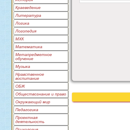
Краеведение
Литература
Логика
Логопедия
МХК
Математика
Метапредметное
обучение
Музыка
Нравственное
воспитание
ОБЖ
Обществознание и право
Окружающий мир
Педагогика
Проектная
деятельность
Психология