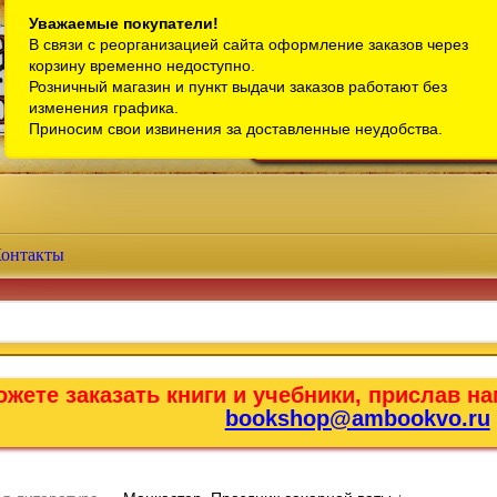
Санкт-Петербург
Уважаемые покупатели!
В связи с реорганизацией сайта оформление заказов через
Телефон интернет-магазина:
+7 (911) 759-18-63
корзину временно недоступно.
Розничный магазин и пункт выдачи заказов работают без
Телефон розничного магазина:
+7 (965) 012-92-94
изменения графика.
Email:
bookshop@ambookvo.ru
Приносим свои извинения за доставленные неудобства.
Работаем ежедневно с 10:00 до 2
онтакты
жете заказать книги и учебники, прислав на
bookshop@ambookvo.ru