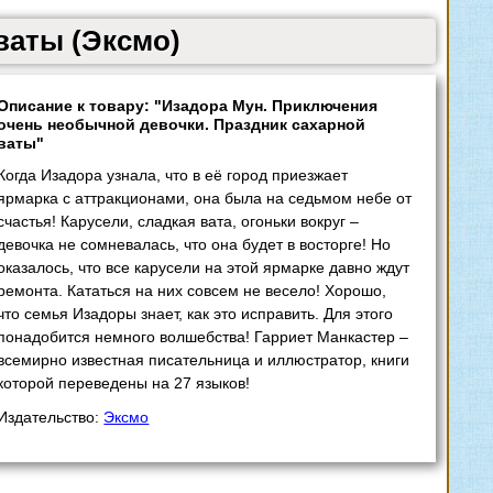
ваты (Эксмо)
Описание к товару: "Изадора Мун. Приключения
очень необычной девочки. Праздник сахарной
ваты"
Когда Изадора узнала, что в её город приезжает
ярмарка с аттракционами, она была на седьмом небе от
счастья! Карусели, сладкая вата, огоньки вокруг –
девочка не сомневалась, что она будет в восторге! Но
оказалось, что все карусели на этой ярмарке давно ждут
ремонта. Кататься на них совсем не весело! Хорошо,
что семья Изадоры знает, как это исправить. Для этого
понадобится немного волшебства! Гарриет Манкастер –
всемирно известная писательница и иллюстратор, книги
которой переведены на 27 языков!
Издательство:
Эксмо