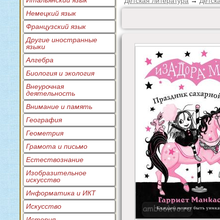
Итальянский язык
Детская литература
→
Детск
Немецкий язык
Французский язык
Другие иностранные
языки
Алгебра
Биология и экология
Внеурочная
деятельность
Внимание и память
География
Геометрия
Грамота и письмо
Естествознание
Изобразительное
искусство
Информатика и ИКТ
Искусство
История