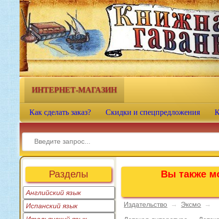
Книжная гавань - интернет-
магазин учебной литературы
ИНТЕРНЕТ-МАГАЗИН
Как сделать заказ?
Скидки и спецпредложения
К
Разделы
Вы также мо
Английский язык
Издательство
→
Эксмо
→
Испанский язык