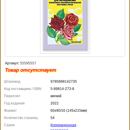
Артикул:
55595557
Товар отсутствует
Штрихкод
9785898142735
Код поставщика / ISBN
5-89814-273-8
Переплет
мягкий
Год издания
2022
Формат
60x90/16 (145x215мм)
Количество страниц
54
Серия
Коррекционная