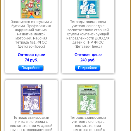
Знакомство со звуками и
Тетрадь взаимосвязи
буквами. Профилактика
учителя-логопеда с
нарушений письма.
воспитателями старшей
Развитие мелкой
группы компенсирующей
моторики. Рабочая
направленности ДОО для
тетрадь №1. ФГОС
детей с ТНР. ФГОС
(Детство-Пресс)
(Детство-Пресс)
Оптовая цена:
Оптовая цена:
74 руб.
240 руб.
Подробнее
Подробнее
Тетрадь взаимосвязи
Тетрадь взаимосвязи
учителя-логопеда с
учителя-логопеда с
воспитателями младшей
воспитателями
группы компенсирующей
подготовительной к