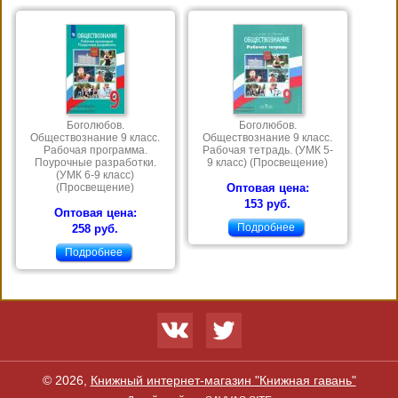
Боголюбов.
Боголюбов.
Обществознание 9 класс.
Обществознание 9 класс.
Рабочая программа.
Рабочая тетрадь. (УМК 5-
Поурочные разработки.
9 класс) (Просвещение)
(УМК 6-9 класс)
(Просвещение)
Оптовая цена:
153 руб.
Оптовая цена:
Подробнее
258 руб.
Подробнее
© 2026,
Книжный интернет-магазин "Книжная гавань"