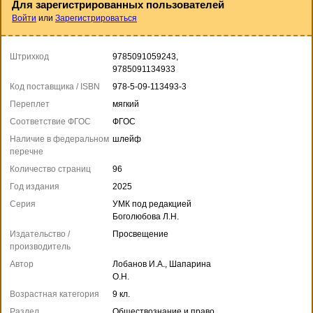
Для зарегистрированных пользователей
Войти
или
Зарегистрироваться
Штрихкод
9785091059243,
9785091134933
Код поставщика / ISBN
978-5-09-113493-3
Переплет
мягкий
Соответствие ФГОС
ФГОС
Наличие в федеральном
шлейф
перечне
Количество страниц
96
Год издания
2025
Серия
УМК под редакцией
Боголюбова Л.Н.
Издательство /
Просвещение
производитель
Автор
Лобанов И.А., Шапарина
О.Н.
Возрастная категория
9 кл.
Раздел
Обществознание и право